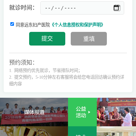
就诊时间：
同意远东妇产医院
《个人信息授权和保护声明》
预约须知：
1.
网络预约优先就诊，节省排队时间；
2.
提交预约，5-10分钟左右客服将会给您电话回访确认预约详
细内容