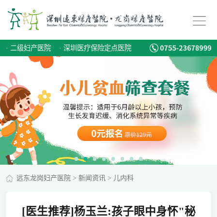
·
二级妇产医院
·
深圳医疗保险定点医院
远东龙岗妇产医院
>
新闻资讯
>
儿内科
[医生推荐]杨玉兰:孩子眼中身怀"秘