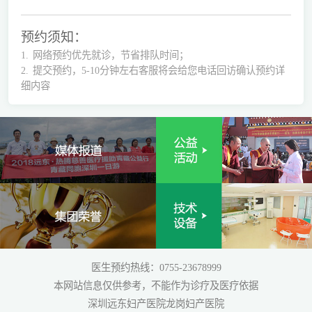
预约须知：
1.
网络预约优先就诊，节省排队时间；
2.
提交预约，5-10分钟左右客服将会给您电话回访确认预约详
细内容
医生预约热线：0755-23678999
本网站信息仅供参考，不能作为诊疗及医疗依据
深圳远东妇产医院龙岗妇产医院