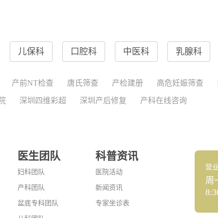
儿保科
口腔科
中医科
乳腺科
产前NT检查
唐氏筛查
产检建册
高危妊娠筛查
院
深圳四维彩超
深圳产后修复
产科在线咨询
医生团队
科普资讯
营
妇科团队
医院活动
周
产科团队
新闻资讯
8:3
盆底专科团队
专家坐诊表