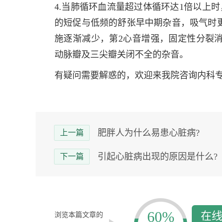
4.当肺循环血流量超过体循环达1倍以上
的短促与低频的舒张早中期杂音，吸气时
施逐渐减少，第2心音增强，固定性分裂
动脉瓣及三尖瓣关闭不全的杂音。
有疑问需要解惑的，欢迎来我院咨询内科
肥胖人为什么易患心脏病?
上一篇
引起心脏病出现的原因是什么?
下一篇
60%
在
浏览本篇文章的