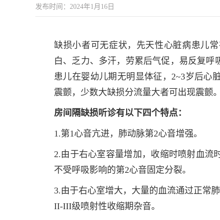
发布时间：2024年1月16日
缺损小者可无症状，先天性心脏病患儿常
白、乏力、多汗，劳累后气促，易反复呼
患儿在婴幼儿期无明显体征，2~3岁后心
震颤，少数大缺损分流量大者可出现震颤
房间隔缺损听诊有以下四个特点：
1.第1心音亢进，肺动脉第2心音增强。
2.由于右心室容量增加，收缩时喷射血流
不受呼吸影响的第2心音固定分裂。
3.由于右心室增大，大量的血流通过正常
II-III级喷射性收缩期杂音。