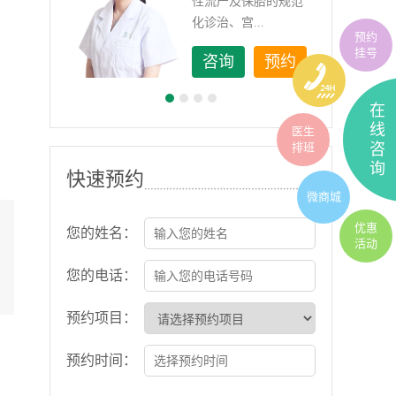
如顽
性流产及保胎的规范
化诊治、宫...
预约
挂号
约
咨询
预约
在
线
医生
排班
咨
询
快速预约
微商城
优惠
您的姓名：
活动
您的电话：
预约项目：
预约时间：