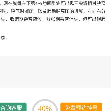
多发病的诊治，
时，则在胸骨左下第4~5肋间隙处可出现三尖瓣相对狭窄
固性阴道炎...
更响，呼气时减弱。随着肺动脉高压的进展，左向右分
咨询
预
消失，收缩期杂音缩短，舒张期杂音消失，但可出现肺
专家。
40%
线咨询客服
免费预约挂号