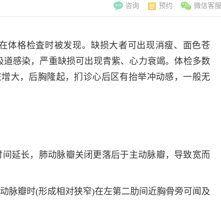
咨询
预约
微信客
在体格检査时被发现。缺损大者可出现消瘦、面色苍
吸道感染，严重缺损可出现青紫、心力衰竭。体检多数
脏增大，后胸隆起，扪诊心后区有抬举冲动感，一般无
。
时间延长，肺动脉瓣关闭更落后于主动脉瓣，导致宽而
肺动脉瓣时(形成相对狭窄)在左第二肋间近胸骨旁可闻及
李翠玲
副主
擅长：妇科常见