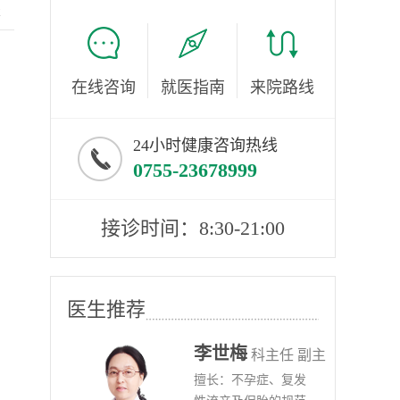
服
在线咨询
就医指南
来院路线
24小时健康咨询热线
0755-23678999
接诊时间：8:30-21:00
医生推荐
李世梅
任医师
科主任 副主
病、
擅长：不孕症、复发
任医师