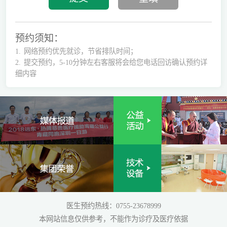
预约须知：
1.
网络预约优先就诊，节省排队时间；
2.
提交预约，5-10分钟左右客服将会给您电话回访确认预约详
细内容
医生预约热线：0755-23678999
本网站信息仅供参考，不能作为诊疗及医疗依据