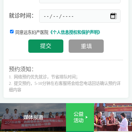
就诊时间：
同意远东妇产医院
《个人信息授权和保护声明》
预约须知：
1.
网络预约优先就诊，节省排队时间；
2.
提交预约，5-10分钟左右客服将会给您电话回访确认预约详
细内容