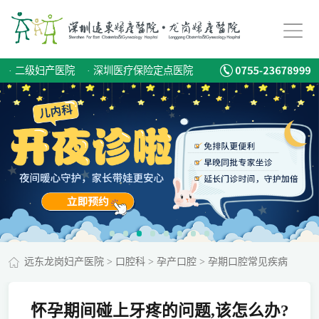
·
二级妇产医院
·
深圳医疗保险定点医院
远东龙岗妇产医院
>
口腔科
>
孕产口腔
>
孕期口腔常见疾病
怀孕期间碰上牙疼的问题,该怎么办?