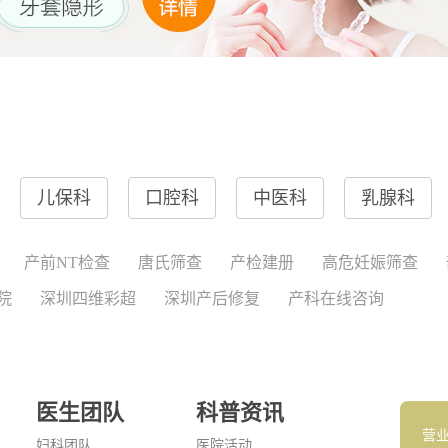
儿保科
口腔科
中医科
乳腺科
产前NT检查
唐氏筛查
产检建册
高危妊娠筛查
院
深圳四维彩超
深圳产后修复
产科在线咨询
医生团队
科普资讯
营
妇科团队
医院活动