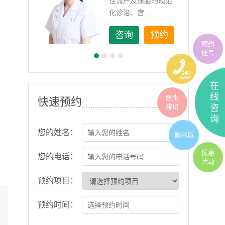
如顽
性流产及保胎的规范
化诊治、宫...
约
咨询
预约
预约
挂号
在
线
医生
快速预约
排班
咨
询
您的姓名：
微商城
优惠
您的电话：
活动
预约项目：
预约时间：