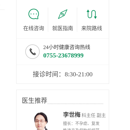
服
在线咨询
就医指南
来院路线
24小时健康咨询热线
0755-23678999
接诊时间：8:30-21:00
医生推荐
李世梅
任医师
科主任 副主
病、
擅长：不孕症、复发
任医师