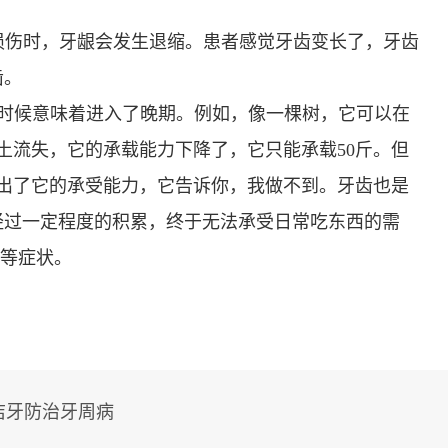
多发病的诊治，
固性阴道炎...
龈损伤时，牙龈会发生退缩。患者感觉牙齿变长了，牙齿
咨询
预
齿。
”的时候意味着进入了晚期。例如，像一棵树，它可以在
水土流失，它的承载能力下降了，它只能承载50斤。但
超出了它的承受能力，它告诉你，我做不到。牙齿也是
经过一定程度的积累，终于无法承受日常吃东西的需
”等症状。
洁牙防治牙周病