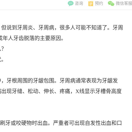
咨询
预约
微信客
，但说到牙周炎、牙周病，很多人可能不知道了。牙周
成年人牙齿脱落的主要原因。
么？
状。
中，牙根周围的牙龈包围。牙周病通常表现为牙龈发
缩出现牙缝、松动、伸长、疼痛，X线显示牙槽骨高度
李翠玲
副主
：刷牙或咬硬物时出血。严重者可出现自发性出血和口
擅长：妇科常见