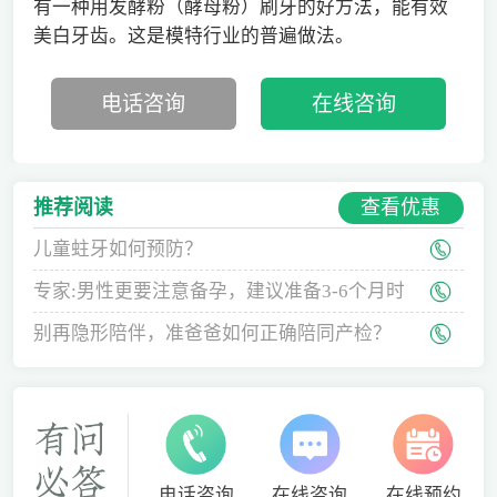
有一种用发酵粉（酵母粉）刷牙的好方法，能有效
美白牙齿。这是模特行业的普遍做法。
电话咨询
在线咨询
查看优惠
推荐阅读
儿童蛀牙如何预防？
专家:男性更要注意备孕，建议准备3-6个月时
间
别再隐形陪伴，准爸爸如何正确陪同产检？
电话咨询
在线咨询
在线预约