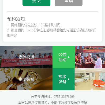
预约须知：
1.
网络预约优先就诊，节省排队时间；
2.
提交预约，5-10分钟左右客服将会给您电话回访确认预约详
细内容
医生预约热线：0755-23678999
本网站信息仅供参考，不能作为诊疗及医疗依据