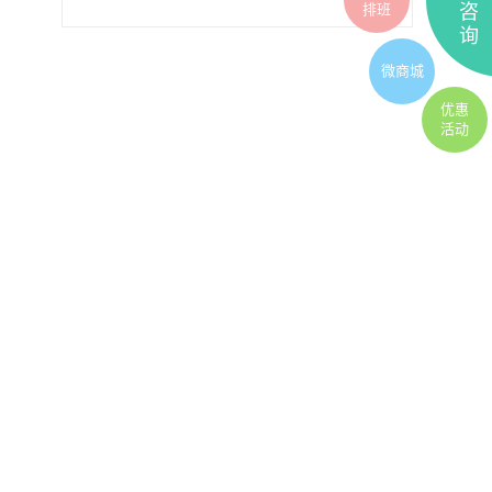
排班
咨
询
微商城
优惠
活动