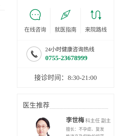
服
在线咨询
就医指南
来院路线
24小时健康咨询热线
0755-23678999
接诊时间：8:30-21:00
医生推荐
李世梅
任医师
科主任 副主
病、
擅长：不孕症、复发
任医师