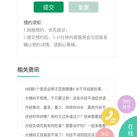
预约须知：
1.
网络预约，优先就诊；
2.
提交预约后，5-10分钟内客服将会与您联系
确认预约详情，请耐心等候。
相关资讯
#经期5个表现说明子宫很健康# 关于月经那些事，你了解多少？
大姨妈不规律，千万要注意！这些月经不调症状请自测！
预约
挂号
月经推迟、量多、量少、持续时间长…莫把月经不调当小事！
月经时早时晚？有时又过多或过少？快来看看是怎么回事！
月经失调究竟有何危害？需要治疗吗？一起来看看！
在
线
医生
大姨妈又双叒叕不来了！月经不调到底应该怎么办？