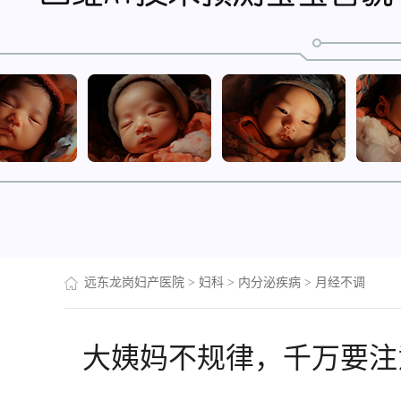
远东龙岗妇产医院
>
妇科
>
内分泌疾病
>
月经不调
大姨妈不规律，千万要注