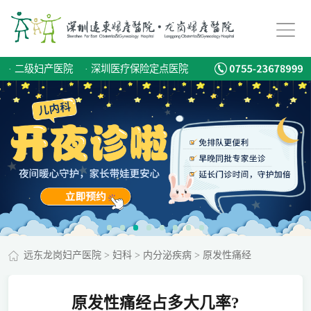
·
二级妇产医院
·
深圳医疗保险定点医院
远东龙岗妇产医院
>
妇科
>
内分泌疾病
>
原发性痛经
原发性痛经占多大几率?