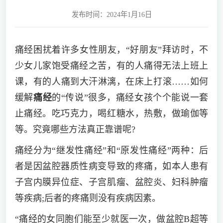
发布时间：2024年1月16日
痛经困扰着许多女性朋友，“好朋友”拜访时，不
少女儿家饱受痛经之苦，有的人痛得无法上班上
课，有的人痛到大汗淋漓，在床上打滚……如何
缓解
痛经
的“传说”很多，痛经女孩个个能说一套
止痛经。吃巧克力，喝红糖水，热敷，做瑜伽等
等。究竟哪些方法真正靠谱呢?
痛经分为“继发性痛经”和“原发性痛经”两种：后
者是因盆腔器质性病变导致的疼痛，如本人患有
子宫内膜异位症、子宫肌瘤、盆腔炎、妇科肿瘤
等疾病;后者的疼痛则没有疾病因素。
“痛经的女同胞们能至少就医一次，做盆腔B超等