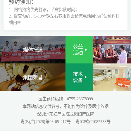
预约须知：
1.
网络预约优先就诊，节省排队时间；
2.
提交预约，5-10分钟左右客服将会给您电话回访确认预约详
细内容
医生预约热线：0755-23678999
本网站信息仅供参考，不能作为诊疗及医疗依据
深圳远东妇产医院龙岗妇产医院
粤(B)广[2026]第03-05-217号
粤ICP备11082753号