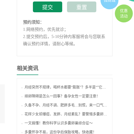
微商城
优惠
活动
预约须知：
1.
网络预约，优先就诊；
2.
提交预约后，5-10分钟内客服将会与您联系
确认预约详情，请耐心等候。
相关资讯
月经突然不规律，喝杯水都要“膨胀”？多半是“”它在搞事情
排卵障碍是怎么一回事？备孕女性一定要注意！
久备不孕、月经不调、肥胖多毛…别慌，来一口气读懂“多囊卵巢综合征”
花样少女却爆痘、发胖、月经紊乱？要警惕多囊卵巢哦！
一文搞懂！教你科学认识多囊卵巢综合征～
多囊怀孕不易，这份孕后保胎攻略，快收藏！