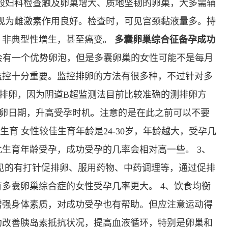
多发病的诊治，
过一般妇科检查触及卵巢增大、质地坚韧的卵巢，大多需辅
固性阴道炎...
都表现为雌激素作用良好。检查时，可见宫颈黏液量多。持
咨询
预
，非典型性增生，甚至癌变。
多囊卵巢综合征备孕成功
会有一个优势卵泡，但是多囊卵巢的女性可能不是每月
监控十分重要。监控排卵的方法有很多种，不过针对多
排卵，因为阴道B超监测法目前比较准确的测排卵方
排卵日期，升高受孕时机。注意的是在此之前可以不要
生育 女性较佳生育年龄是24-30岁，年龄越大，受孕几
生育年龄受孕，成功受孕的几率会相对高一些。 3、
见的有打针促排卵、服用药物、中药调理等，通过促排
多囊卵巢综合症的女性受孕几率更大。 4、饮食均衡
增强身体素质，对成功受孕也有帮助。但应注意运动得
助改善胰岛素抵抗状况，提高血液循环，特别是卵巢和