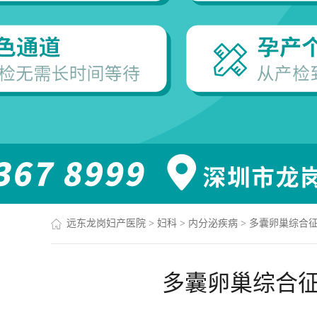
远东龙岗妇产医院
>
妇科
>
内分泌疾病
>
多囊卵巢综合
多囊卵巢综合征