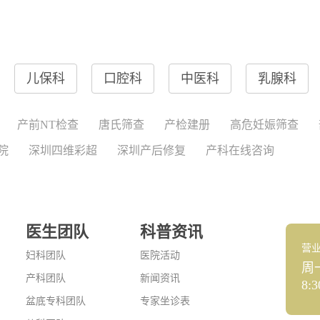
儿保科
口腔科
中医科
乳腺科
产前NT检查
唐氏筛查
产检建册
高危妊娠筛查
院
深圳四维彩超
深圳产后修复
产科在线咨询
医生团队
科普资讯
营
妇科团队
医院活动
周
产科团队
新闻资讯
8:3
盆底专科团队
专家坐诊表