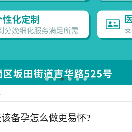
征
该备孕怎么做更易怀?