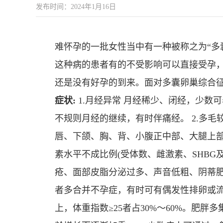
发布时间：2024年1月16日
难怀孕的一批女性当中有一种被称之为“多
这种病的患者有的不受影响可以直接受孕
还是没有好孕的到来。面对多囊卵巢综合
症状:
1.月经异常 月经稀少、闭经，少数
不规则月经的继续，有时伴痛经。 2.多毛
唇、下颌、胸、背、小腹正中部、大腿上
素水平不成比例(受体数、雌激素、SHB
疮、面部皮脂分泌过多、声音低粗、阴蒂肥
者多合并不孕症，有时可有偶发性排卵或流产
上，体重指数≥25者占30%～60%。肥胖