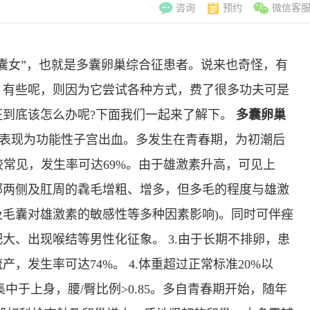
咨询
预约
微信客
囊女”，也就是多囊卵巢综合征患者。说来也奇怪，有
，有些呢，则因为它尝试各种方式，费了很多功夫可是
征到底该怎么办呢?下面我们一起来了解下。
多囊卵巢
可表现为功能性子宫出血。多发生在青春期，为初潮后
较常见，发生率可达69%。由于雄激素升高，可见上
部两侧及肛周的毳毛增粗、增多，但多毛的程度与雄激
G及毛囊对雄激素的敏感性等多种因素影响)。同时可伴痤
大、出现喉结等男性化征象。 3.由于长期不排卵，患
，发生率可达74%。 4.体重超过正常标准20%以
李翠玲
副主
多集中于上身，腰/臀比例>0.85。多自青春期开始，随年
擅长：妇科常见