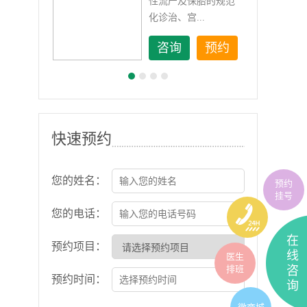
如顽
性流产及保胎的规范
化诊治、宫...
约
咨询
预约
快速预约
您的姓名：
预约
挂号
您的电话：
在
预约项目：
线
医生
排班
咨
预约时间：
询