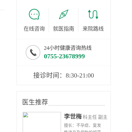
服
在线咨询
就医指南
来院路线
24小时健康咨询热线
0755-23678999
接诊时间：8:30-21:00
医生推荐
李世梅
任医师
科主任 副主
病、
擅长：不孕症、复发
任医师