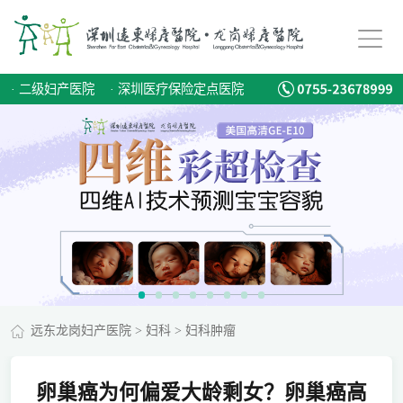
·
二级妇产医院
·
深圳医疗保险定点医院
远东龙岗妇产医院
>
妇科
>
妇科肿瘤
卵巢癌为何偏爱大龄剩女？卵巢癌高