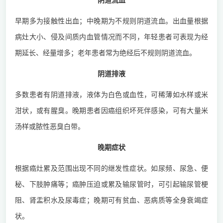
阴道流血
早期多为接触性出血；中晚期为不规则阴道流血。出血量根据
病灶大小、侵及间质内血管情况而不同，年轻患者可表现为经
期延长、经量增多；老年患者常为绝经后不规则阴道流血。
阴道排液
多数患者有阴道排液，液体为白色或血性，可稀薄如水样或米
泔状，或有腥臭。晚期患者因癌组织坏死伴感染，可有大量米
汤样或脓性恶臭白带。
晚期症状
根据癌灶累及范围出现不同的继发性症状。如尿频、尿急、便
秘、下肢肿痛等；癌肿压迫或累及输尿管时，可引起输尿管梗
阻、肾盂积水及尿毒症；晚期可有贫血、恶病质等全身衰竭症
状。