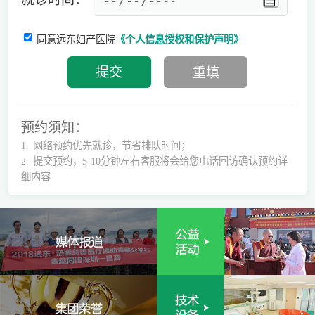
同意远东妇产医院
《个人信息授权和保护声明》
预约须知：
1.
网络预约优先就诊，节省排队时间；
2.
提交预约，5-10分钟左右客服将会给您电话回访确认预约详
细内容