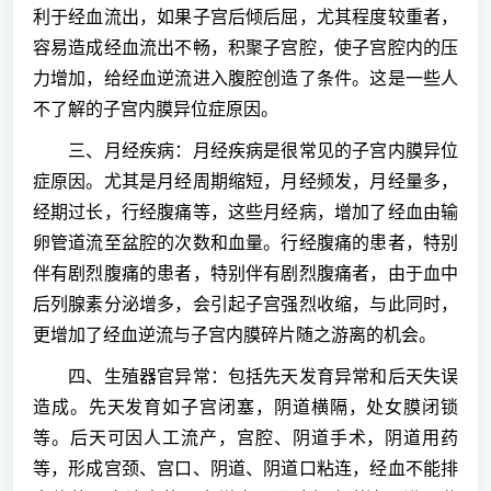
利于经血流出，如果子宫后倾后屈，尤其程度较重者，
容易造成经血流出不畅，积聚子宫腔，使子宫腔内的压
力增加，给经血逆流进入腹腔创造了条件。这是一些人
不了解的子宫内膜异位症原因。
三、月经疾病：月经疾病是很常见的子宫内膜异位
症原因。尤其是月经周期缩短，月经频发，月经量多，
经期过长，行经腹痛等，这些月经病，增加了经血由输
卵管道流至盆腔的次数和血量。行经腹痛的患者，特别
伴有剧烈腹痛的患者，特别伴有剧烈腹痛者，由于血中
后列腺素分泌增多，会引起子宫强烈收缩，与此同时，
更增加了经血逆流与子宫内膜碎片随之游离的机会。
四、生殖器官异常：包括先天发育异常和后天失误
造成。先天发育如子宫闭塞，阴道横隔，处女膜闭锁
等。后天可因人工流产，宫腔、阴道手术，阴道用药
等，形成宫颈、宫口、阴道、阴道口粘连，经血不能排