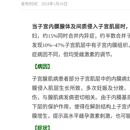
发布时间：2024年1月16日
当子宫内膜腺体及间质侵入子宫肌层时，称子宫
妇，约15%同时合并内异症，约半数合并
发现10%~47%子宫肌层中有子宫内膜组
症病因不同，但均受雌激素的调节。
【病因】
子宫腺肌病患者部分子宫肌层中的内膜病
膜侵入肌层生长所致，多次妊娠及分娩、
伤，与腺肌病发病密切相关。由于内膜基
下层的保护作用，使得在解剖结构上子宫
膜增生，提示高水平雌孕激素刺激，也可
【症状】