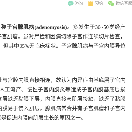
咨询
预约
微信客
腺肌病(adenomyosis)。
多发生于30~50岁经产
子宫肌瘤。虽对尸检和因病切除子宫作连续切片检查，
织，但其中35%无临床症状。子宫腺肌病与子宫内膜异位
灶与宫腔内膜直接相连，故认为内异症由基底层子宫内
人工流产、慢性子宫内膜炎等造成子宫内膜基底层损
底层缺乏黏膜下层，内膜直接与肌层接触，缺乏了黏膜
内膜易于侵入肌层。腺肌病常合并有子宫肌瘤和子宫内
李翠玲
副主
能是促进内膜向肌层生长的原因之一。
擅长：妇科常见