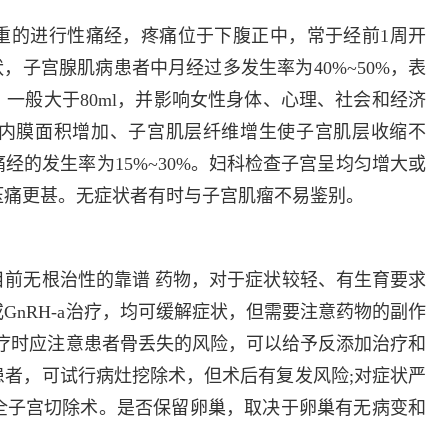
多发病的诊治，
固性阴道炎...
重的进行性痛经，疼痛位于下腹正中，常于经前1周开
，子宫腺肌病患者中月经过多发生率为40%~50%，表
咨询
预
一般大于80ml，并影响女性身体、心理、社会和经济
内膜面积增加、子宫肌层纤维增生使子宫肌层收缩不
经的发生率为15%~30%。妇科检查子宫呈均匀增大或
压痛更甚。无症状者有时与子宫肌瘤不易鉴别。
前无根治性的靠谱 药物，对于症状较轻、有生育要求
GnRH-a治疗，均可缓解症状，但需要注意药物的副作
a治疗时应注意患者骨丢失的风险，可以给予反添加治疗和
者，可试行病灶挖除术，但术后有复发风险;对症状严
全子宫切除术。是否保留卵巢，取决于卵巢有无病变和