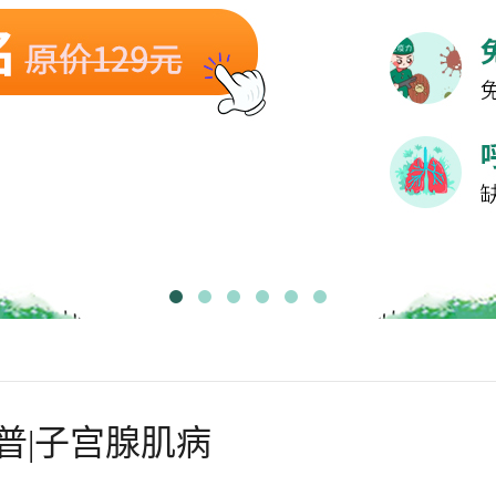
普|子宫腺肌病