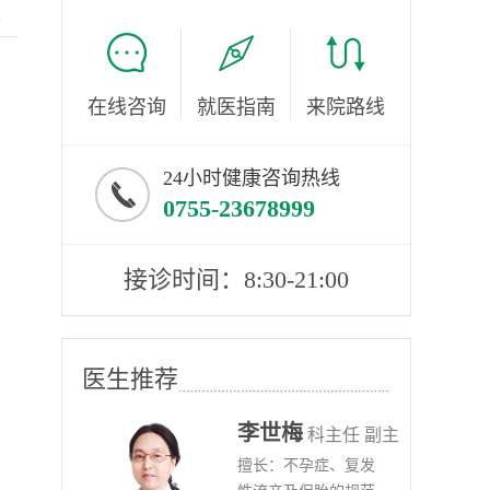
服
在线咨询
就医指南
来院路线
24小时健康咨询热线
0755-23678999
接诊时间：8:30-21:00
医生推荐
李世梅
任医师
科主任 副主
病、
擅长：不孕症、复发
任医师