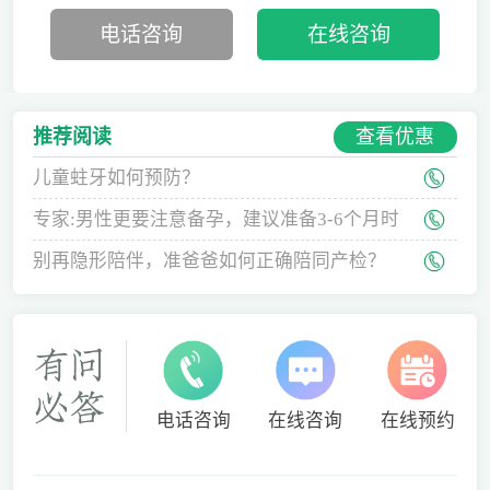
电话咨询
在线咨询
查看优惠
推荐阅读
儿童蛀牙如何预防？
专家:男性更要注意备孕，建议准备3-6个月时
间
别再隐形陪伴，准爸爸如何正确陪同产检？
电话咨询
在线咨询
在线预约