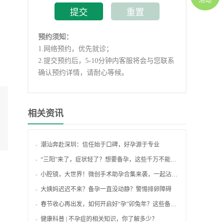
预约须知：
1.
网络预约，优先就诊；
2.
提交预约后，5-10分钟内客服将会与您联系
确认预约详情，请耐心等候。
相关资讯
潮汕奔赴深圳：信任始于口碑，好孕源于专业
“三阳”来了，症状轻了？想要备孕，这些千万不能忽略！
小腔镜，大世界！微创手术助孕合集来袭，一起沾沾喜气吧~
大姨妈迟迟不来？备孕一直没动静？警惕排卵障碍
春节收心再出发，如何开启好“孕”卯兔年？这些备孕知识你了解吗？
健康科普 | 不孕症的相关知识，你了解多少？