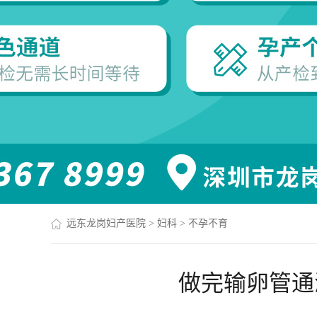
远东龙岗妇产医院
>
妇科
>
不孕不育
做完输卵管通