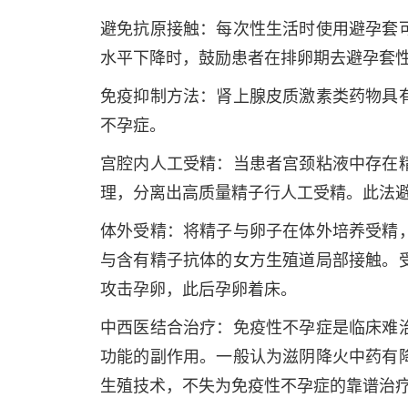
避免抗原接触：每次性生活时使用避孕套
水平下降时，鼓励患者在排卵期去避孕套
免疫抑制方法：肾上腺皮质激素类药物具
不孕症。
宫腔内人工受精：当患者宫颈粘液中存在
理，分离出高质量精子行人工受精。此法
体外受精：将精子与卵子在体外培养受精，
与含有精子抗体的女方生殖道局部接触。
攻击孕卵，此后孕卵着床。
中西医结合治疗：免疫性不孕症是临床难
功能的副作用。一般认为滋阴降火中药有
生殖技术，不失为免疫性不孕症的靠谱治