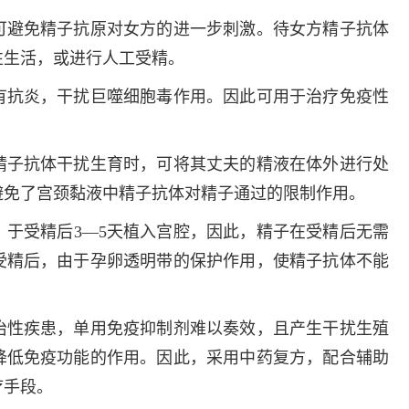
可避免精子抗原对女方的进一步刺激。待女方精子抗体
性生活，或进行人工受精。
有抗炎，干扰巨噬细胞毒作用。因此可用于治疗免疫性
精子抗体干扰生育时，可将其丈夫的精液在体外进行处
避免了宫颈黏液中精子抗体对精子通过的限制作用。
于受精后3—5天植入宫腔，因此，精子在受精后无需
受精后，由于孕卵透明带的保护作用，使精子抗体不能
治性疾患，单用免疫抑制剂难以奏效，且产生干扰生殖
降低免疫功能的作用。因此，采用中药复方，配合辅助
疗手段。