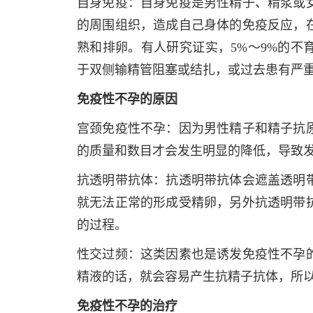
自身免疫：自身免疫是男性精子、精浆或
的周围组织，造成自己身体的免疫反应，
熟和排卵。有人研究证实，5%～9%的不
于双侧输精管阻塞或结扎，或过去患有严
免疫性不孕的原因
宫颈免疫性不孕：因为男性精子和精子抗
的质量和数目才会发生明显的降低，导致
抗透明带抗体：抗透明带抗体会遮盖透明
就无法正常的形成受精卵，另外抗透明带
的过程。
性交过频：这类因素也是诱发免疫性不孕
精液的话，就会容易产生抗精子抗体，所
免疫性不孕的治疗