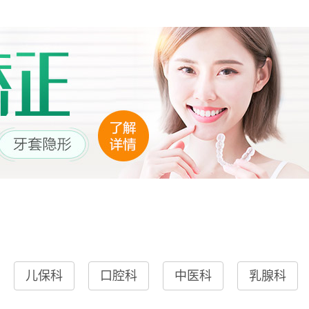
儿保科
口腔科
中医科
乳腺科