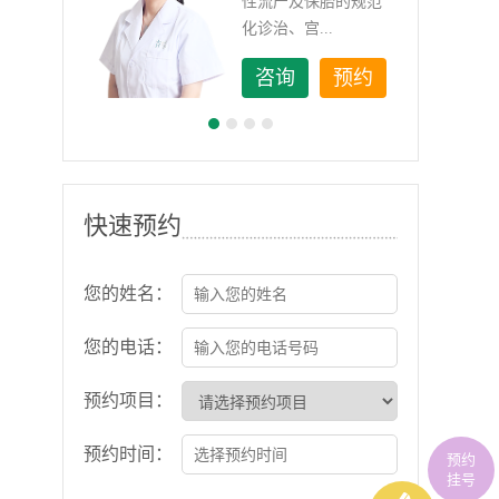
如顽
性流产及保胎的规范
化诊治、宫...
约
咨询
预约
快速预约
您的姓名：
您的电话：
预约项目：
预约时间：
预约
挂号