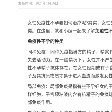
发布时间：2024年1月16日
女性免疫性不孕要如何治疗呢?其实，女性
类。在这里，就和小编一起来了解
免疫性
免疫性不孕的种类
同种免疫：同种免疫指男方的精子、精浆
失去活动力。在一般情况下，女性并不产生
性不孕精子抗体存在。在女性经期或有子
子及其抗原物质才易于进入血流而激发女
局部免疫：局部免疫是指有些不孕妇女的子
样细胞，子宫颈粘液内含有抗精子的免疫球
部免疫作用。