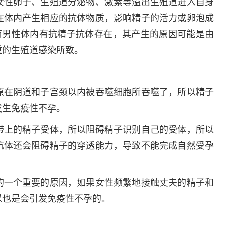
女性卵子、生殖道分泌物、激素等溢出生殖道进入自身
多发病的诊治，
固性阴道炎...
在体内产生相应的抗体物质，影响精子的活力或卵泡成
育男性体内有抗精子抗体存在，其产生的原因可能是由
咨询
预
重的生殖道感染所致。
原在阴道和子宫颈以内被吞噬细胞所吞噬了，所以精子
发生免疫性不孕。
带上的精子受体，所以阻碍精子识别自己的受体，所以
抗体还会阻碍精子的穿透能力，导致不能完成自然受孕
的一个重要的原因，如果女性频繁地接触丈夫的精子和
以也是会引发免疫性不孕的。