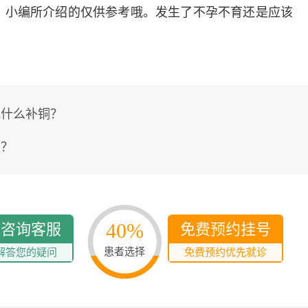
，小编所介绍的仅供参考哦。发生了不孕不育还是应该
吃什么补铜？
力？
40%
线咨询客服
免费预约挂号
患者选择
解答您的疑问
免费预约优先就诊