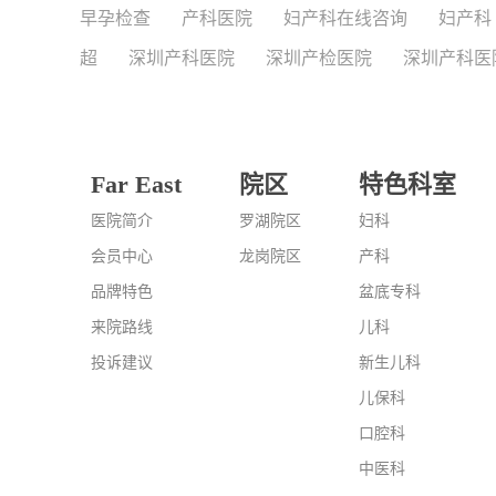
早孕检查
产科医院
妇产科在线咨询
妇产科
超
深圳产科医院
深圳产检医院
深圳产科医
Far East
院区
特色科室
医院简介
罗湖院区
妇科
会员中心
龙岗院区
产科
品牌特色
盆底专科
来院路线
儿科
投诉建议
新生儿科
儿保科
口腔科
中医科