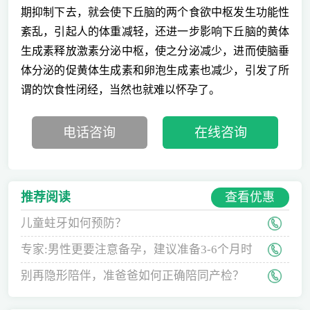
期抑制下去，就会使下丘脑的两个食欲中枢发生功能性
紊乱，引起人的体重减轻，还进一步影响下丘脑的黄体
生成素释放激素分泌中枢，使之分泌减少，进而使脑垂
体分泌的促黄体生成素和卵泡生成素也减少，引发了所
谓的饮食性闭经，当然也就难以怀孕了。
电话咨询
在线咨询
查看优惠
推荐阅读
儿童蛀牙如何预防？
专家:男性更要注意备孕，建议准备3-6个月时
间
别再隐形陪伴，准爸爸如何正确陪同产检？