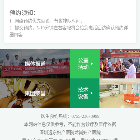
预约须知：
1.
网络预约优先就诊，节省排队时间；
2.
提交预约，5-10分钟左右客服将会给您电话回访确认预约详
细内容
医生预约热线：0755-23678999
本网站信息仅供参考，不能作为诊疗及医疗依据
深圳远东妇产医院龙岗妇产医院