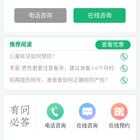
电话咨询
在线咨询
查看优惠
推荐阅读
儿童蛀牙如何预防？
专家:男性更要注意备孕，建议准备3-6个月时
间
别再隐形陪伴，准爸爸如何正确陪同产检？
电话咨询
在线咨询
在线预约