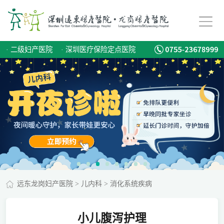
·
二级妇产医院
·
深圳医疗保险定点医院
远东龙岗妇产医院
>
儿内科
>
消化系统疾病
小儿腹泻护理