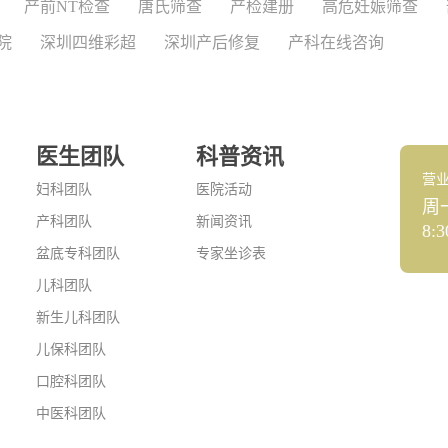
产前NT检查
唐氏筛查
产检建册
高危妊娠筛查
院
深圳四维彩超
深圳产后修复
产科在线咨询
医生团队
科普资讯
营
妇科团队
医院活动
周
产科团队
新闻资讯
8:3
盆底专科团队
专家坐诊表
儿科团队
新生儿科团队
儿保科团队
口腔科团队
中医科团队