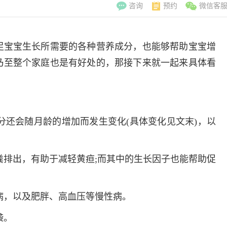
咨询
预约
微信客
足宝宝生长所需要的各种营养成分，也能够帮助宝宝增
乃至整个家庭也是有好处的，那接下来就一起来具体看
成分还会随月龄的增加而发生变化(具体变化见文末)，以
胎粪排出，有助于减轻黄疸;而其中的生长因子也能帮助促
。
疾病，以及肥胖、高血压等慢性病。
李翠玲
副主
擅长：妇科常见
袭。