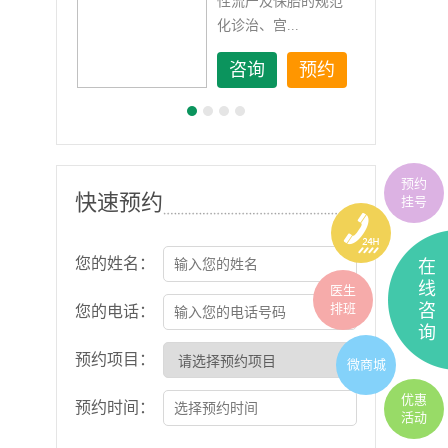
如顽
性流产及保胎的规范
化诊治、宫...
约
咨询
预约
预约
快速预约
挂号
您的姓名：
在
线
医生
排班
咨
您的电话：
询
预约项目：
微商城
优惠
预约时间：
活动