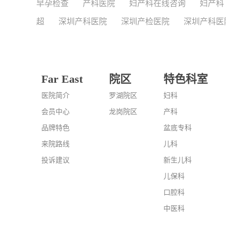
早孕检查
产科医院
妇产科在线咨询
妇产科
超
深圳产科医院
深圳产检医院
深圳产科医
Far East
院区
特色科室
医院简介
罗湖院区
妇科
会员中心
龙岗院区
产科
品牌特色
盆底专科
来院路线
儿科
投诉建议
新生儿科
儿保科
口腔科
中医科