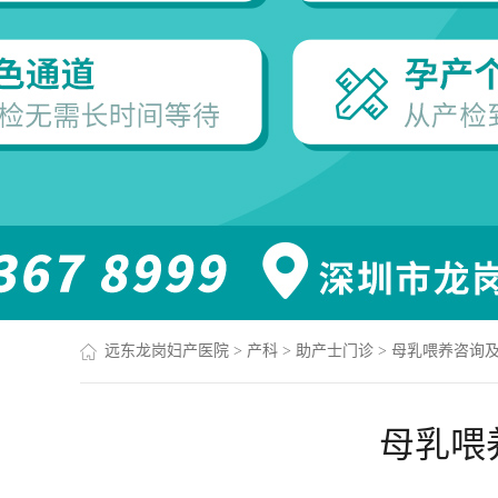
远东龙岗妇产医院
>
产科
>
助产士门诊
>
母乳喂养咨询
母乳喂