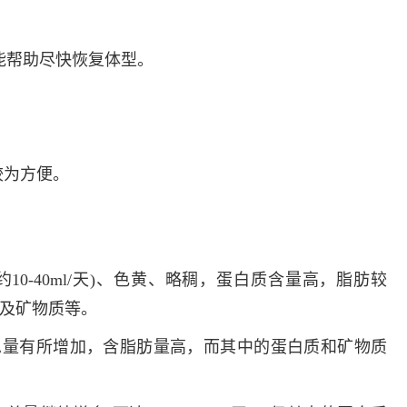
多发病的诊治，
固性阴道炎...
能帮助尽快恢复体型。
咨询
预
较为方便。
10-40ml/天)、色黄、略稠，蛋白质含量高，脂肪较
A及矿物质等。
)：总量有所增加，含脂肪量高，而其中的蛋白质和矿物质