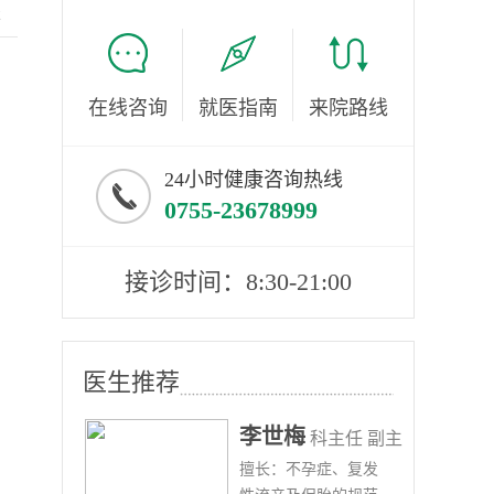
服
在线咨询
就医指南
来院路线
24小时健康咨询热线
0755-23678999
接诊时间：8:30-21:00
医生推荐
李世梅
任医师
科主任 副主
病、
擅长：不孕症、复发
任医师