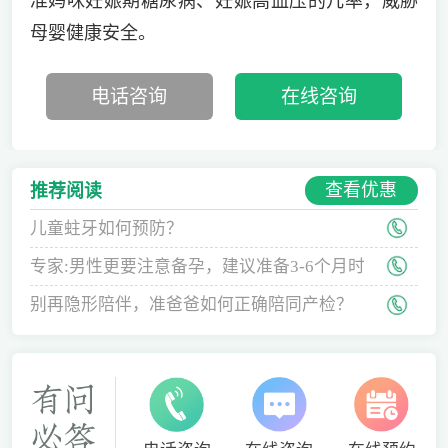
准妈咪妊娠期糖尿病、妊娠高血压的几率，威胁
母婴健康安全。
电话咨询
在线咨询
查看优惠
推荐阅读
儿童蛀牙如何预防？
专家:男性更要注意备孕，建议准备3-6个月时
间
别再隐形陪伴，准爸爸如何正确陪同产检？