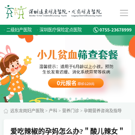
·
二级妇产医院
·
深圳医疗保险定点医院
远东龙岗妇产医院
>
产科
>
营养门诊
>
孕期营养咨询及指导
爱吃辣椒的孕妈怎么办?＂酸儿辣女＂