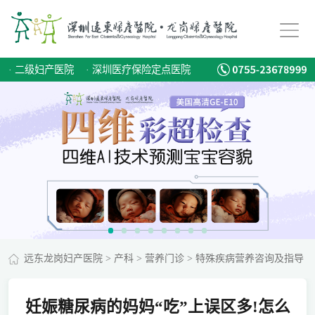
·
二级妇产医院
·
深圳医疗保险定点医院
远东龙岗妇产医院
>
产科
>
营养门诊
>
特殊疾病营养咨询及指导
妊娠糖尿病的妈妈“吃”上误区多!怎么