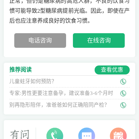
正常，但仍是糖尿病的高危人群，不良的饮食习
惯可能导致2型糖尿病提前光临。因此，即使在产
后也应注意养成良好的饮食习惯。
电话咨询
在线咨询
查看优惠
推荐阅读
儿童蛀牙如何预防？
专家:男性更要注意备孕，建议准备3-6个月时
间
别再隐形陪伴，准爸爸如何正确陪同产检？