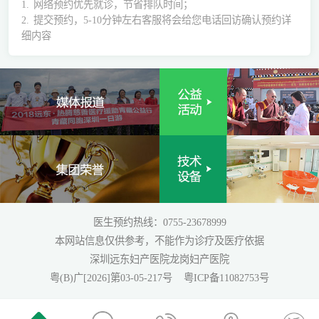
1.
网络预约优先就诊，节省排队时间；
2.
提交预约，5-10分钟左右客服将会给您电话回访确认预约详
细内容
医生预约热线：0755-23678999
本网站信息仅供参考，不能作为诊疗及医疗依据
深圳远东妇产医院龙岗妇产医院
粤(B)广[2026]第03-05-217号
粤ICP备11082753号