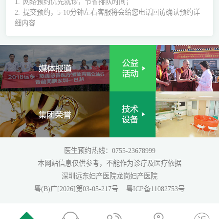
1.
网络预约优先就诊，节省排队时间；
2.
提交预约，5-10分钟左右客服将会给您电话回访确认预约详
细内容
医生预约热线：0755-23678999
本网站信息仅供参考，不能作为诊疗及医疗依据
深圳远东妇产医院龙岗妇产医院
粤(B)广[2026]第03-05-217号
粤ICP备11082753号