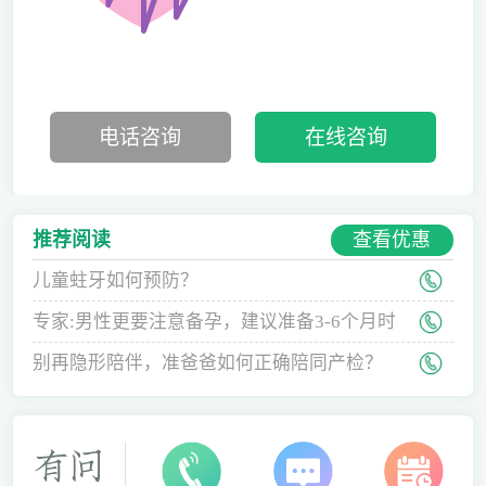
电话咨询
在线咨询
查看优惠
推荐阅读
儿童蛀牙如何预防？
专家:男性更要注意备孕，建议准备3-6个月时
间
别再隐形陪伴，准爸爸如何正确陪同产检？