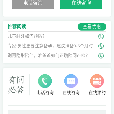
电话咨询
在线咨询
查看优惠
推荐阅读
儿童蛀牙如何预防？
专家:男性更要注意备孕，建议准备3-6个月时
间
别再隐形陪伴，准爸爸如何正确陪同产检？
电话咨询
在线咨询
在线预约