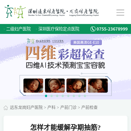
·
二级妇产医院
·
深圳医疗保险定点医院
远东龙岗妇产医院
>
产科
>
产前门诊
>
产前检查
怎样才能缓解孕期抽筋?