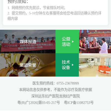
预约须知：
1.
网络预约优先就诊，节省排队时间；
2.
提交预约，5-10分钟左右客服将会给您电话回访确认预约详
细内容
医生预约热线：0755-23678999
本网站信息仅供参考，不能作为诊疗及医疗依据
深圳远东妇产医院龙岗妇产医院
粤(B)广[2026]第03-05-217号
粤ICP备11082753号