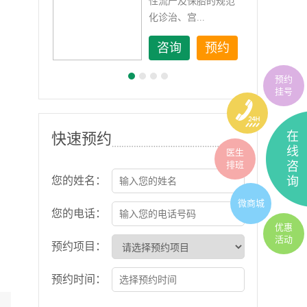
如顽
性流产及保胎的规范
化诊治、宫...
约
咨询
预约
预约
挂号
在
快速预约
线
医生
排班
咨
您的姓名：
询
微商城
您的电话：
优惠
活动
预约项目：
预约时间：