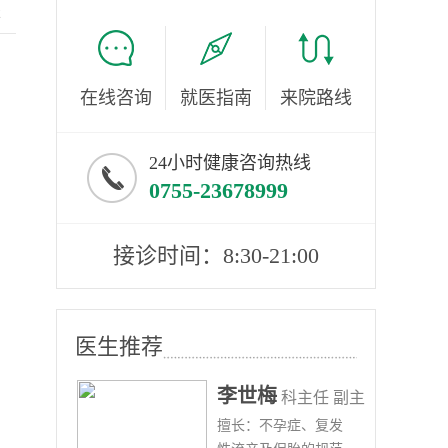
服
在线咨询
就医指南
来院路线
24小时健康咨询热线
0755-23678999
接诊时间：8:30-21:00
医生推荐
李世梅
任医师
科主任 副主
病、
擅长：不孕症、复发
任医师