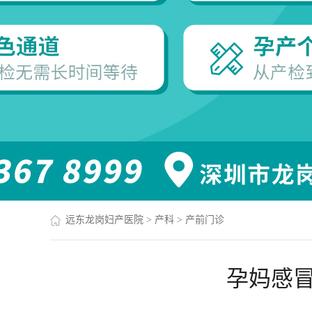
远东龙岗妇产医院
>
产科
>
产前门诊
孕妈感冒