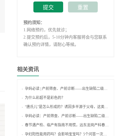
预约须知：
1.
网络预约，优先就诊；
2.
提交预约后，5-10分钟内客服将会与您联系
确认预约详情，请耐心等候。
相关资讯
孕妈必读 | 产前筛查、产前诊断——出生缺陷二级防控的利器！
为什么彩超不是彩色的？
“唐氏儿”是怎么形成的？诱因多半源于父母，这类孕妈准爸要注意！
孕妈必读：产前筛查、产前诊断——出生缺陷二级防控的利器！
春节遇产检、临产有指南不用慌，远东龙岗产科春节不打烊，守护母婴健康！
孕妇阳性能用药吗？会影响宝宝吗？5个问答一次说清