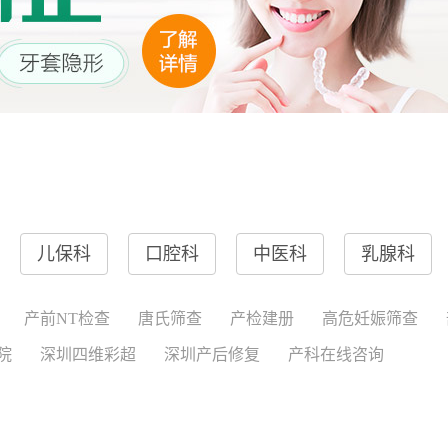
儿保科
口腔科
中医科
乳腺科
产前NT检查
唐氏筛查
产检建册
高危妊娠筛查
院
深圳四维彩超
深圳产后修复
产科在线咨询