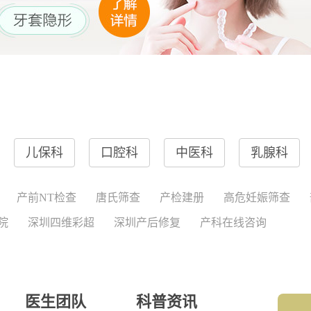
儿保科
口腔科
中医科
乳腺科
产前NT检查
唐氏筛查
产检建册
高危妊娠筛查
院
深圳四维彩超
深圳产后修复
产科在线咨询
医生团队
科普资讯