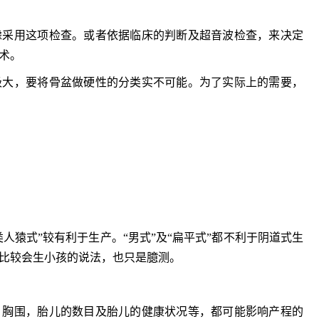
多发病的诊治，
固性阴道炎...
采用这项检查。或者依据临床的判断及超音波检查，来决定
咨询
预
术。
大，要将骨盆做硬性的分类实不可能。为了实际上的需要，
猿式”较有利于生产。“男式”及“扁平式”都不利于阴道式生
比较会生小孩的说法，也只是臆测。
胸围，胎儿的数目及胎儿的健康状况等，都可能影响产程的