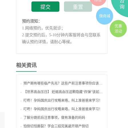
咨
询
微商城
预约须知：
优惠
1.
网络预约，优先就诊；
活动
2.
提交预约后，5-10分钟内客服将会与您联系
确认预约详情，请耐心等候。
相关资讯
预产期有哪些临产先兆？这些产前注意事项你应该知道
【世界高血压日】 妊娠高血压这颗隐藏“炸弹”该如何防？
叮咚！孕妈国庆出行攻略来咯，叫上准爸爸来学习！
叮咚！孕妈国庆出行攻略来咯，叫上准爸爸来学习！
了解分娩前后注意事项，做有准备的妈妈
怕侧切怕撕裂？学会三招完美避开顺产侧切