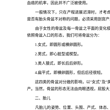
血癌的机率，因此并不广泛被使用。
一般情况下，只在产程进展迟滞时，才考虑
是否有胎头骨盆不对称的问题，必须采用剖宫产
由于女性的骨盆及每一骨盆之平面的变化极
依照骨盆入口的形态，我们可将骨盆分为：
1.女式，即圆形或横卵圆形。
2.男式，即心脏型或楔型。
3.类人猿式，即长后后卵形。
4.扁平式，即横卵圆形，但后后径很短。
这四类的骨盆对分娩的影响，以“女式”及“类人
产。当然，骨盆的形态无法由肉眼透视，屁股大
二、胎儿
凡胎儿的姿势、位置、头围、产式、体态、