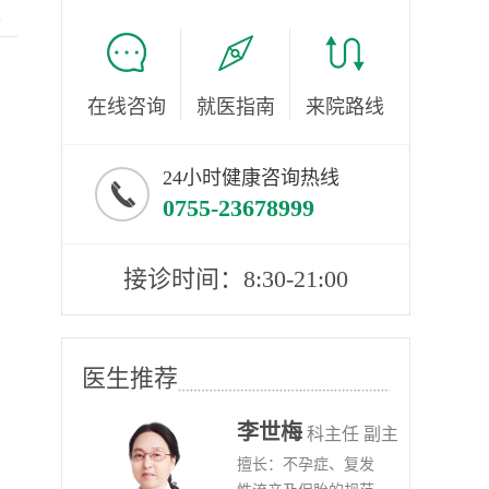
服
在线咨询
就医指南
来院路线
24小时健康咨询热线
0755-23678999
接诊时间：8:30-21:00
医生推荐
李世梅
任医师
科主任 副主
病、
擅长：不孕症、复发
任医师