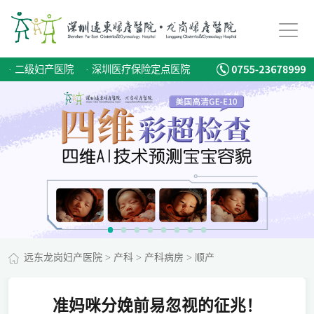
·
二级妇产医院
·
深圳医疗保险定点医院
远东龙岗妇产医院
>
产科
>
产科病房
>
顺产
准妈咪分娩前易忽视的征兆！