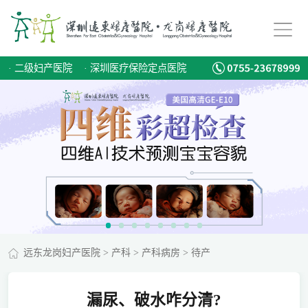
·
二级妇产医院
·
深圳医疗保险定点医院
远东龙岗妇产医院
>
产科
>
产科病房
>
待产
漏尿、破水咋分清?