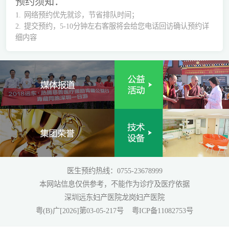
预约须知：
1.
网络预约优先就诊，节省排队时间；
2.
提交预约，5-10分钟左右客服将会给您电话回访确认预约详
细内容
医生预约热线：0755-23678999
本网站信息仅供参考，不能作为诊疗及医疗依据
深圳远东妇产医院龙岗妇产医院
粤(B)广[2026]第03-05-217号
粤ICP备11082753号