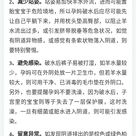
2、减少站姿。
站姿易加快羊水外流，进而可能置
胎宝宝于危险境地，所以孕妈破水后应尽可能先
让自己平躺下来，并用枕头垫高臀部，以阻止羊
水流出过多，或引发脐带脱垂等危急状况，如觉
有阴道异物感，或感觉有条索状物落入阴道，则
要特别警惕。
3、避免感染。
破水后裤子易被打湿，如羊水量较
少，孕妈可在外阴处放一片卫生巾，但若羊水量
较大，则可用干净、已消毒的毛巾垫在外阴口。
另外，也要提醒孕妈不要洗澡，因为破水后，子
宫里的宝宝则等于失去了一层保护膜，这时洗
澡，一旦有细菌或脏水进入阴道，则可能引发感
染。
4、留意异常。
如发现阴道排出的是棕色或绿色柏