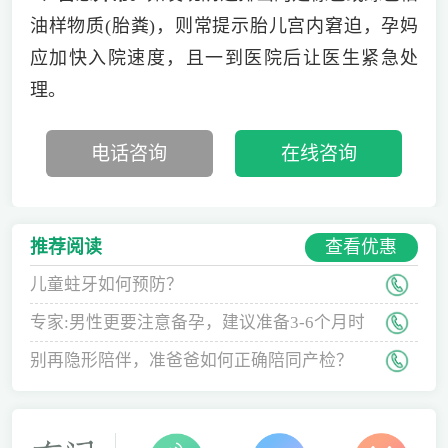
油样物质(胎粪)，则常提示胎儿宫内窘迫，孕妈
应加快入院速度，且一到医院后让医生紧急处
理。
电话咨询
在线咨询
查看优惠
推荐阅读
儿童蛀牙如何预防？
专家:男性更要注意备孕，建议准备3-6个月时
间
别再隐形陪伴，准爸爸如何正确陪同产检？