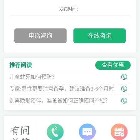
发布时间：
电话咨询
在线咨询
查看优惠
推荐阅读
儿童蛀牙如何预防？
专家:男性更要注意备孕，建议准备3-6个月时
间
别再隐形陪伴，准爸爸如何正确陪同产检？