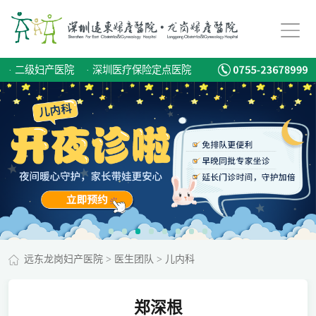
·
二级妇产医院
·
深圳医疗保险定点医院
远东龙岗妇产医院
>
医生团队
>
儿内科
郑深根