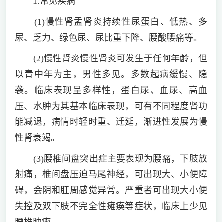
1.常见疾病
(1)慢性肾盂肾炎持续性尿蛋白、低热、多
尿、乏力、绿色尿、尿比重下降、腰酸腰痛等。
(2)慢性肾炎慢性肾炎可发生于任何年龄，但
以青中年为主，男性多见。多数起病缓慢、隐
袭。临床表现呈多样性，蛋白尿、血尿、高血
压、水肿为其基本临床表现，可有不同程度肾功
能减退，病情时轻时重、迁延，渐进性发展为慢
性肾衰竭。
(3)腰椎间盘突出症主要表现为腰痛，下肢放
射痛，椎间盘压迫马尾神经，可出现大、小便障
碍，会阴和肛周感觉异常。严重者可出现大小便
失控及双下肢不完全性瘫痪等症状，临床上少见
腰椎肿瘤。