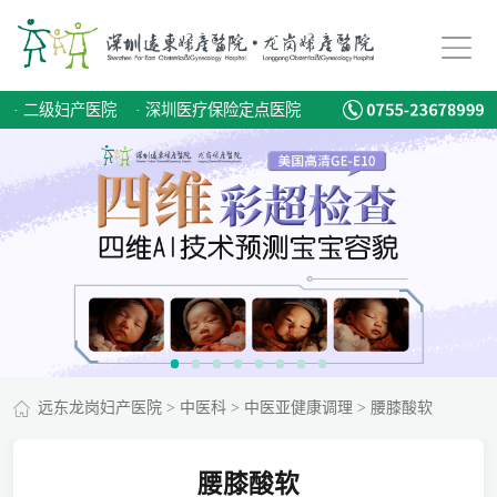
·
二级妇产医院
·
深圳医疗保险定点医院
远东龙岗妇产医院
>
中医科
>
中医亚健康调理
>
腰膝酸软
腰膝酸软