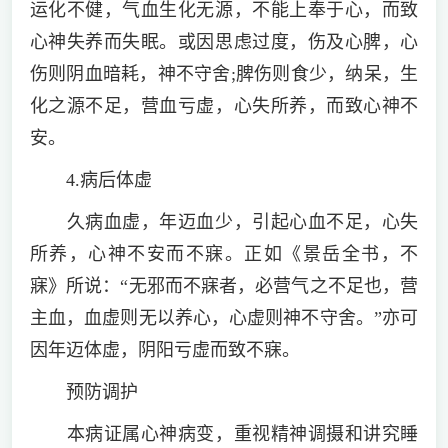
运化不健，气血生化无源，不能上奉于心，而致
心神失养而失眠。或因思虑过度，伤及心脾，心
伤则阴血暗耗，神不守舍;脾伤则食少，纳呆，生
化之源不足，营血亏虚，心失所养，而致心神不
安。
4.病后体虚
久病血虚，年迈血少，引起心血不足，心失
所养，心神不安而不寐。正如《景岳全书，不
寐》所说：“无邪而不寐者，必营气之不足也，营
主血，血虚则无以养心，心虚则神不守舍。”亦可
因年迈体虚，阴阳亏虚而致不寐。
预防调护
本病证属心神病变，重视精神调摄和讲究睡