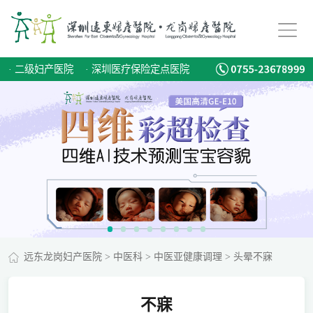
·
二级妇产医院
·
深圳医疗保险定点医院
远东龙岗妇产医院
>
中医科
>
中医亚健康调理
>
头晕不寐
不寐