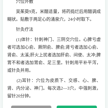
穴位外敷
吴茱萸9克，米醋适量，将药捣烂后用醋调成
糊状。贴敷于两足心的涌泉穴，24小时取下。
针灸疗法
(1)体针：针刺神门、三阴交穴位。心脾亏虚
者可选加心俞、厥阴俞、脾俞;肾亏者选加心俞、
肾俞、太溪;肝火上扰者选加肝俞、间使、太冲;脾
胃不和者选加胃俞、足三里。针刺用平补平泻，
或针灸并用。
(2)耳针：穴位为皮质下、交感、心、脾、
肾、内分泌、神门。每次选2—3穴，中强刺激，
留针20分钟。