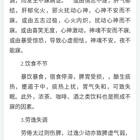
调，而发生不寐病证。 或由情志不遂，肝气郁
结，肝郁化火，邪火扰动心神，心神不安而不
寐。或由五志过极，心火内炽，扰动心神而不
寐。或由喜笑无度，心神激动，神魂不安而不寐;
或由暴受惊恐，导致心虚胆怯，神魂不安，夜不
能寐。
2.饮食不节
暴饮暴食，宿食停滞，脾胃受损，，酿生痰
热，壅遏于中，痰热上扰，胃气失和，可致失
眠。此外，浓茶、咖啡、酒之类饮料也是照成不
寐的因素。
3.劳逸失调
劳倦太过则伤脾，过逸少动亦致脾虚气弱，