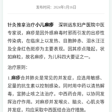
发布时间：2024年1月16日
针灸推拿治疗
小儿麻疹
深圳远东妇产医院
中医
专家说，麻疹是因外感麻毒时邪而引发的出疹性
传染病，在临床上以发热、目胞肿赤、泪水汪汪
及全身红色斑疹为主要表现。因其疹点隆起，状
如麻粒，故名麻疹，为儿科四大要证之一。
治疗原则：
1.
麻疹
合并肺炎是常见的并发症，应选用敏感、
足量的抗生素以控制感染。同时用中药以清热解
毒，宣肺止咳之法治疗。中西药合用，以协同发
挥治疗作用。对麻疹并发喉炎、脑炎、心肌炎等
并发症，均应采取中西医结合治疗措施。