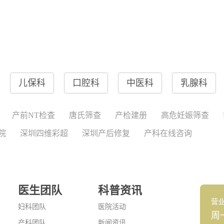
儿保科
口腔科
中医科
乳腺科
产前NT检查
唐氏筛查
产检建册
高危妊娠筛查
院
深圳四维彩超
深圳产后修复
产科在线咨询
医生团队
科普资讯
营
妇科团队
医院活动
周
产科团队
新闻资讯