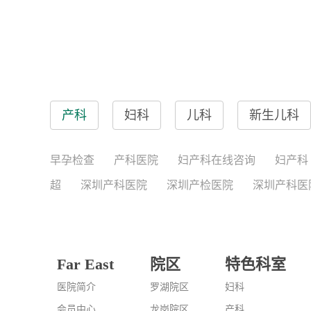
产科
妇科
儿科
新生儿科
早孕检查
产科医院
妇产科在线咨询
妇产科
超
深圳产科医院
深圳产检医院
深圳产科医
Far East
院区
特色科室
医院简介
罗湖院区
妇科
会员中心
龙岗院区
产科