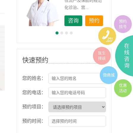
如顽
性流产及保胎的规范
化诊治、宫...
约
咨询
预约
预约
挂号
在
线
医生
排班
咨
快速预约
询
微商城
您的姓名：
优惠
活动
您的电话：
预约项目：
预约时间：