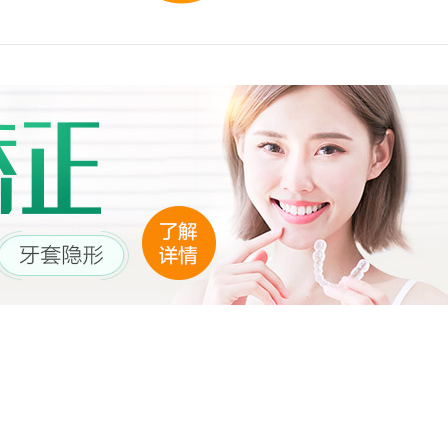
多发病的诊治，
固性阴道炎...
咨询
预