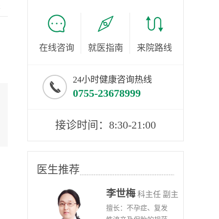
服
在线咨询
就医指南
来院路线
24小时健康咨询热线
0755-23678999
接诊时间：8:30-21:00
医生推荐
李世梅
任医师
科主任 副主
病、
擅长：不孕症、复发
任医师