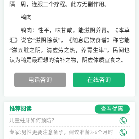
隔一周，连服三个疗程。此方无副作用。
鸭肉
鸭肉：性平，味甘咸，能滋阴养胃。《本草
汇》说它“滋阴除蒸”。《随息居饮食谱》称它能
“滋五脏之阴，清虚劳之热，养胃生津”。民间也
认为鸭是最理想的清补之物，阴虚体质宜食之。
电话咨询
在线咨询
查看优惠
推荐阅读
儿童蛀牙如何预防？
专家:男性更要注意备孕，建议准备3-6个月时