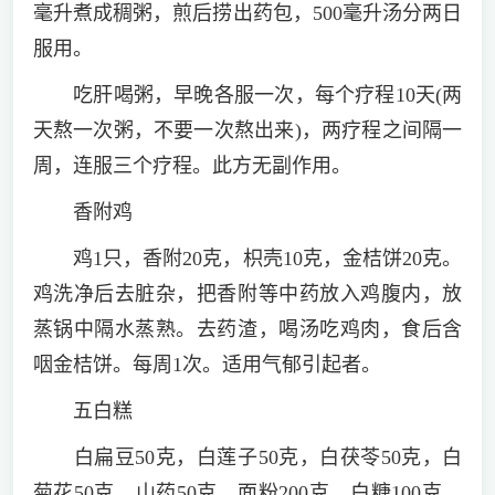
毫升煮成稠粥，煎后捞出药包，500毫升汤分两日
服用。
吃肝喝粥，早晚各服一次，每个疗程10天(两
天熬一次粥，不要一次熬出来)，两疗程之间隔一
周，连服三个疗程。此方无副作用。
香附鸡
鸡1只，香附20克，枳壳10克，金桔饼20克。
鸡洗净后去脏杂，把香附等中药放入鸡腹内，放
蒸锅中隔水蒸熟。去药渣，喝汤吃鸡肉，食后含
咽金桔饼。每周1次。适用气郁引起者。
五白糕
白扁豆50克，白莲子50克，白茯苓50克，白
菊花50克，山药50克，面粉200克，白糖100克。