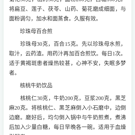
将扁豆、莲子、茯苓、山药、菊花磨成细面，与
面粉调匀，加水和面蒸食。久服有效。
珍珠母百合煎
珍珠母30克，百合15克。先以珍珠母水煎，
取汁，云药渣。用药汁再加百合煎饮。每日1次。
适于黄褐斑患者燥热较甚，心神不安，失眠多梦
者。
核桃牛奶饮品
核桃仁30克，牛奶200克，豆浆200克，黑芝
麻20克。将核桃仁、黑芝麻倒入小石磨中，边倒
边磨。磨好后，均匀倒入锅中与牛奶煎煮，煮沸
后加入少量白糖，每日早晚各一碗。适用于血燥