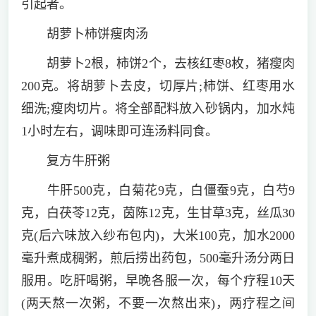
引起者。
胡萝卜柿饼瘦肉汤
胡萝卜2根，柿饼2个，去核红枣8枚，猪瘦肉
200克。将胡萝卜去皮，切厚片;柿饼、红枣用水
细洗;瘦肉切片。将全部配料放入砂锅内，加水炖
1小时左右，调味即可连汤料同食。
复方牛肝粥
牛肝500克，白菊花9克，白僵蚕9克，白芍9
克，白茯苓12克，茵陈12克，生甘草3克，丝瓜30
克(后六味放入纱布包内)，大米100克，加水2000
毫升煮成稠粥，煎后捞出药包，500毫升汤分两日
服用。吃肝喝粥，早晚各服一次，每个疗程10天
(两天熬一次粥，不要一次熬出来)，两疗程之间