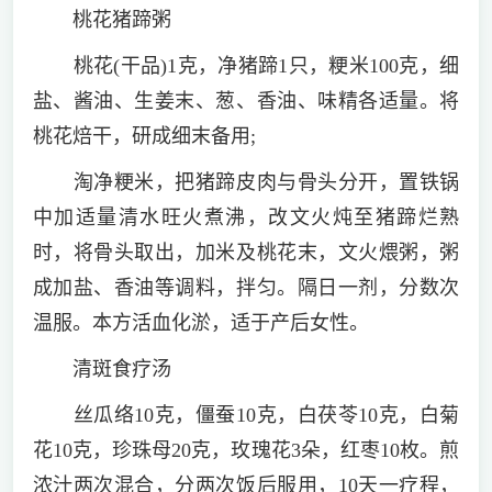
桃花猪蹄粥
桃花(干品)1克，净猪蹄1只，粳米100克，细
盐、酱油、生姜末、葱、香油、味精各适量。将
桃花焙干，研成细末备用;
淘净粳米，把猪蹄皮肉与骨头分开，置铁锅
中加适量清水旺火煮沸，改文火炖至猪蹄烂熟
时，将骨头取出，加米及桃花末，文火煨粥，粥
成加盐、香油等调料，拌匀。隔日一剂，分数次
温服。本方活血化淤，适于产后女性。
清斑食疗汤
丝瓜络10克，僵蚕10克，白茯苓10克，白菊
花10克，珍珠母20克，玫瑰花3朵，红枣10枚。煎
浓汁两次混合，分两次饭后服用，10天一疗程，