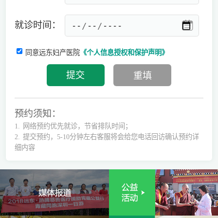
就诊时间：
同意远东妇产医院
《个人信息授权和保护声明》
预约须知：
1.
网络预约优先就诊，节省排队时间；
2.
提交预约，5-10分钟左右客服将会给您电话回访确认预约详
细内容