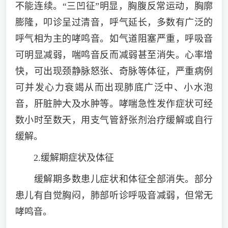
不能连续。“三凹征”明显，胸腹反常运动，胸廓
膨隆，叩诊呈过清音，呼气延长，多数有广泛的
呼气相为主的哮鸣音。如气道阻塞严重，呼吸音
可明显减弱，喘鸣音反而减弱甚至消失。心率增
快，可出现颈静脉怒张、奇脉等体征，严重病例
可并发心力衰竭从而出现肺底广泛中、小水泡
音，肝脏肿大及水肿等。哮喘急性发作症状可经
数小时至数天，用支气管舒张剂治疗缓解或自行
缓解。
2.缓解期症状及体征
缓解期多数患儿症状和体征全部消失。部分
患儿有自觉胸闷，肺部听诊呼吸音减弱，但常无
哮鸣音。