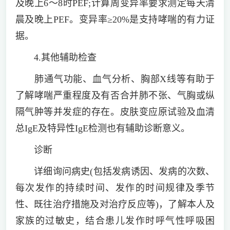
及晚上6～8时PEF;计算周变异率要求测定每天清
晨及晚上PEF。变异率≥20%是支持哮喘的有力证
据。
4.其他辅助检查
肺通气功能、血气分析、胸部X线等有助于
了解哮喘严重程度及有否合并肺不张、气胸或纵
隔气肿等并发症的存在。皮肤变应原试验及血清
总IgE及特异性IgE检测也有辅助诊断意义。
诊断
详细询问病史(包括发病诱因、发病的次数、
每次发作的持续时间、发作的时间规律及季节
性、既往治疗措施及对治疗反应等)，了解本人及
家族的过敏史，结合患儿发作时呼气性呼吸困