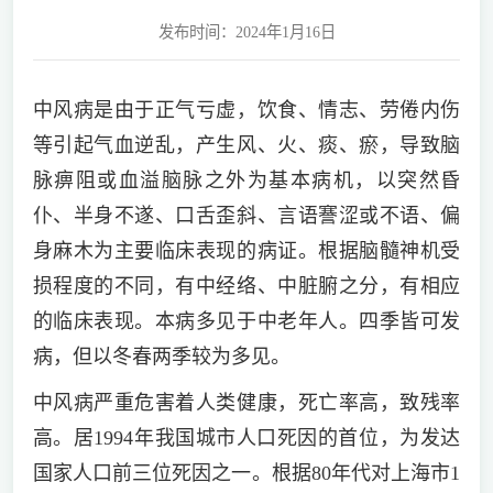
发布时间：2024年1月16日
中风病是由于正气亏虚，饮食、情志、劳倦内伤
等引起气血逆乱，产生风、火、痰、瘀，导致脑
脉痹阻或血溢脑脉之外为基本病机，以突然昏
仆、半身不遂、口舌歪斜、言语謇涩或不语、偏
身麻木为主要临床表现的病证。根据脑髓神机受
损程度的不同，有中经络、中脏腑之分，有相应
的临床表现。本病多见于中老年人。四季皆可发
病，但以冬春两季较为多见。
中风病严重危害着人类健康，死亡率高，致残率
高。居1994年我国城市人口死因的首位，为发达
国家人口前三位死因之一。根据80年代对上海市1