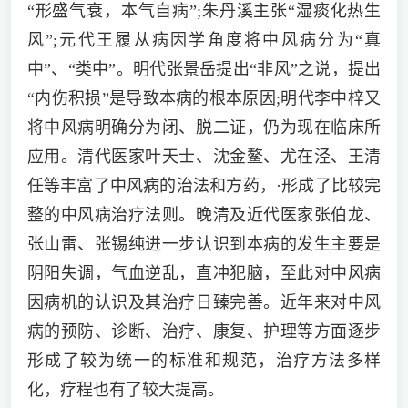
“形盛气衰，本气自病”;朱丹溪主张“湿痰化热生
风”;元代王履从病因学角度将中风病分为“真
中”、“类中”。明代张景岳提出“非风”之说，提出
“内伤积损”是导致本病的根本原因;明代李中梓又
将中风病明确分为闭、脱二证，仍为现在临床所
应用。清代医家叶天士、沈金鳌、尤在泾、王清
任等丰富了中风病的治法和方药，·形成了比较完
整的中风病治疗法则。晚清及近代医家张伯龙、
张山雷、张锡纯进一步认识到本病的发生主要是
阴阳失调，气血逆乱，直冲犯脑，至此对中风病
因病机的认识及其治疗日臻完善。近年来对中风
病的预防、诊断、治疗、康复、护理等方面逐步
形成了较为统一的标准和规范，治疗方法多样
化，疗程也有了较大提高。