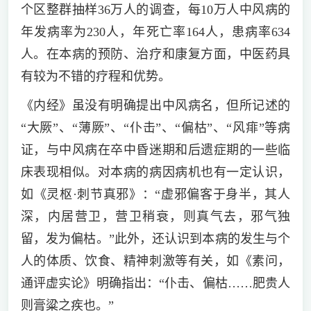
个区整群抽样36万人的调查，每10万人中风病的
年发病率为230人，年死亡率164人，患病率634
人。在本病的预防、治疗和康复方面，中医药具
有较为不错的疗程和优势。
《内经》虽没有明确提出中风病名，但所记述的
“大厥”、“薄厥”、“仆击”、“偏枯”、“风痱”等病
证，与中风病在卒中昏迷期和后遗症期的一些临
床表现相似。对本病的病因病机也有一定认识，
如《灵枢·刺节真邪》：“虚邪偏客于身半，其人
深，内居营卫，营卫稍衰，则真气去，邪气独
留，发为偏枯。”此外，还认识到本病的发生与个
人的体质、饮食、精神刺激等有关，如《素问，
通评虚实论》明确指出：“仆击、偏枯……肥贵人
则膏粱之疾也。”