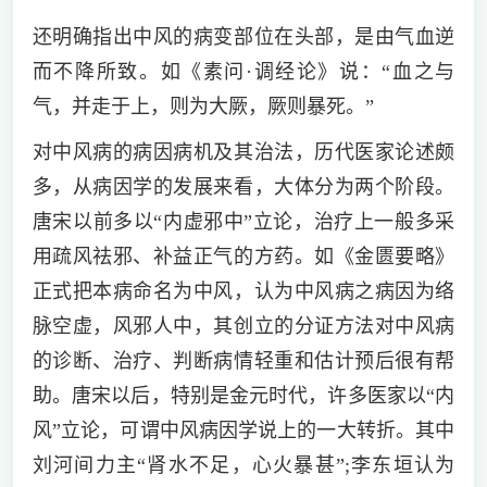
还明确指出中风的病变部位在头部，是由气血逆
而不降所致。如《素问·调经论》说：“血之与
气，并走于上，则为大厥，厥则暴死。”
对中风病的病因病机及其治法，历代医家论述颇
多，从病因学的发展来看，大体分为两个阶段。
唐宋以前多以“内虚邪中”立论，治疗上一般多采
用疏风祛邪、补益正气的方药。如《金匮要略》
正式把本病命名为中风，认为中风病之病因为络
脉空虚，风邪人中，其创立的分证方法对中风病
的诊断、治疗、判断病情轻重和估计预后很有帮
助。唐宋以后，特别是金元时代，许多医家以“内
风”立论，可谓中风病因学说上的一大转折。其中
刘河间力主“肾水不足，心火暴甚”;李东垣认为