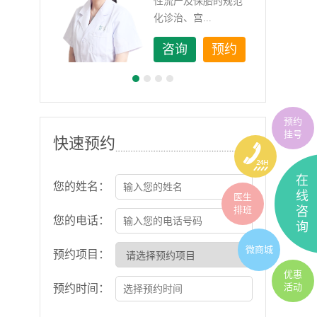
如顽
性流产及保胎的规范
化诊治、宫...
约
咨询
预约
预约
挂号
快速预约
在
您的姓名：
线
医生
排班
咨
您的电话：
询
微商城
预约项目：
优惠
活动
预约时间：