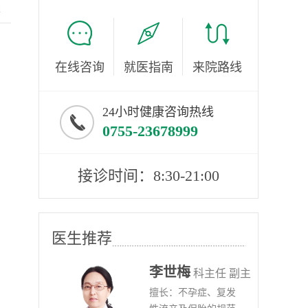
服
在线咨询
就医指南
来院路线
24小时健康咨询热线
0755-23678999
接诊时间：8:30-21:00
医生推荐
李世梅
任医师
科主任 副主
病、
擅长：不孕症、复发
任医师