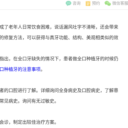
咨询
预约
微信客
成了老年人日常饮食困难，说话漏风吐字不清晰，还会带来
的修复方法，可以获得与真牙功能、结构、美观相类似的效
出，在全口牙缺失的情况下，患者做全口种植牙的时候仍
口种植牙的注意事项
。
的口腔进行了解。详细询问全身病史及口腔病史，了解患
常见病史。询问有无过敏史。
李翠玲
副主
擅长：妇科常见
会诊，制定出较佳治疗方案。