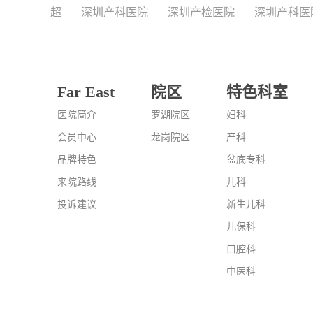
超
深圳产科医院
深圳产检医院
深圳产科医
Far East
院区
特色科室
医院简介
罗湖院区
妇科
会员中心
龙岗院区
产科
品牌特色
盆底专科
来院路线
儿科
投诉建议
新生儿科
儿保科
口腔科
中医科