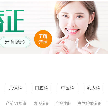
儿保科
口腔科
中医科
乳腺科
产前NT检查
唐氏筛查
产检建册
高危妊娠筛查