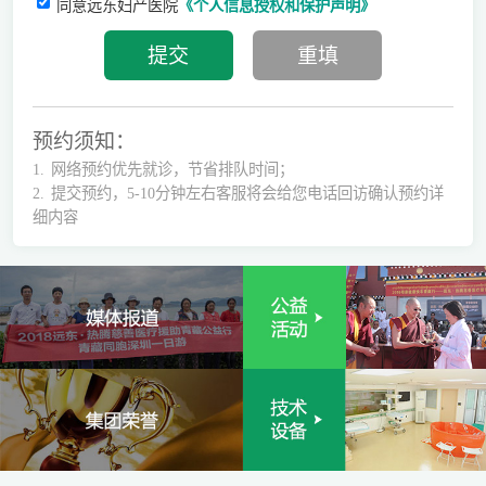
同意远东妇产医院
《个人信息授权和保护声明》
预约须知：
1.
网络预约优先就诊，节省排队时间；
2.
提交预约，5-10分钟左右客服将会给您电话回访确认预约详
细内容