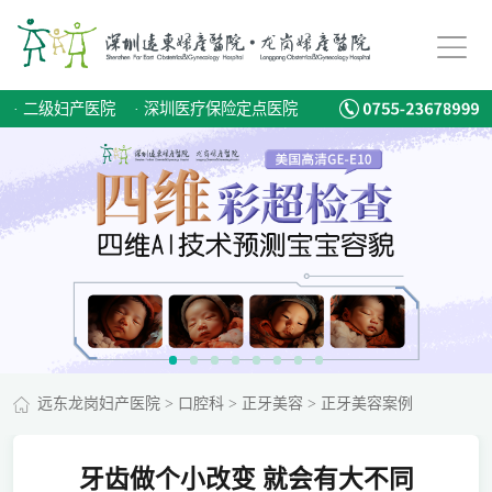
·
二级妇产医院
·
深圳医疗保险定点医院
远东龙岗妇产医院
>
口腔科
>
正牙美容
>
正牙美容案例
牙齿做个小改变 就会有大不同