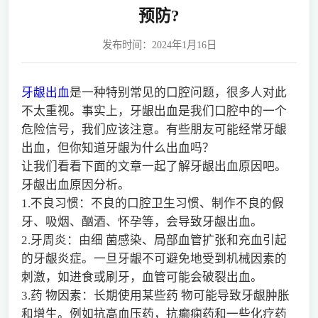
预防?
发布时间：2024年1月16日
牙龈出血
是一种特别常见的口腔问题，很多人对此
不太重视。事实上，牙龈出血是我们口腔中的一个
危险信号，我们应该注意。有些朋友可能经常牙龈
出血，但你知道牙龈为什么出血吗？
让我们看看下面的文章一起了解牙龈出血原因吧。
牙龈出血原因分析。
1.不良习惯：不良的口腔卫生习惯、制作不良的假
牙、吸烟、酗酒、怀孕等，会导致牙龈出血。
2.牙周炎：由细 菌感染、局部血管扩张和充血引起
的牙龈炎症。一旦牙龈不可避免地受到机械因素的
刺激，如进食或刷牙，血管可能会破裂出血。
3.药 物因素：长期使用某些药 物可能导致牙龈肿胀
和增生。例如抗高血压药，抗癫痫药和一些化疗药