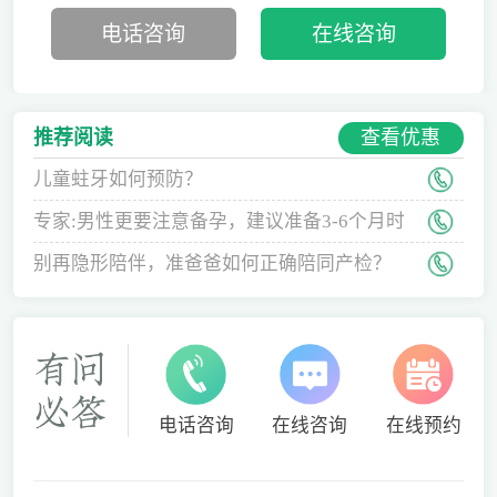
电话咨询
在线咨询
查看优惠
推荐阅读
儿童蛀牙如何预防？
专家:男性更要注意备孕，建议准备3-6个月时
间
别再隐形陪伴，准爸爸如何正确陪同产检？
电话咨询
在线咨询
在线预约