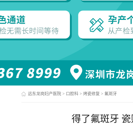
远东龙岗妇产医院
>
口腔科
>
烤瓷修复
>
氟斑牙
得了氟斑牙 瓷