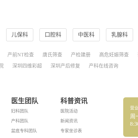
儿保科
口腔科
中医科
乳腺科
产前NT检查
唐氏筛查
产检建册
高危妊娠筛查
院
深圳四维彩超
深圳产后修复
产科在线咨询
医生团队
科普资讯
营
妇科团队
医院活动
周
产科团队
新闻资讯
8:3
盆底专科团队
专家坐诊表