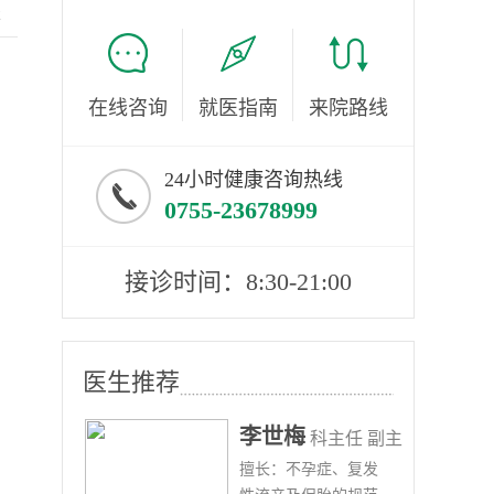
服
在线咨询
就医指南
来院路线
24小时健康咨询热线
0755-23678999
接诊时间：8:30-21:00
医生推荐
李世梅
任医师
科主任 副主
病、
擅长：不孕症、复发
任医师