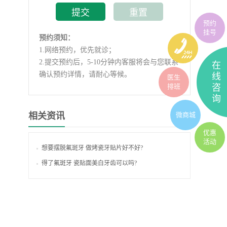
预约
挂号
预约须知：
1.
网络预约，优先就诊；
2.
提交预约后，5-10分钟内客服将会与您联系
在
确认预约详情，请耐心等候。
线
医生
排班
咨
询
微商城
相关资讯
优惠
活动
想要摆脱氟斑牙 做烤瓷牙贴片好不好?
得了氟斑牙 瓷贴面美白牙齿可以吗?