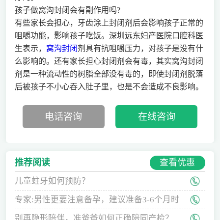
孩子做窝沟封闭会有副作用吗?
有些家长会担心，牙齿涂上封闭剂后会影响孩子正常的
咀嚼功能，影响孩子吃饭。深圳远东妇产医院口腔科医
生表示，
窝沟封闭
剂具有抗咀嚼压力，对孩子是没有什
么影响的。还有家长担心封闭剂会有毒，其实窝沟封闭
剂是一种流动性的树脂全部没有毒的，即使封闭剂脱落
后被孩子不小心吞入肚子里，也是不会造成不良影响。
电话咨询
在线咨询
查看优惠
推荐阅读
儿童蛀牙如何预防？
专家:男性更要注意备孕，建议准备3-6个月时
间
别再隐形陪伴，准爸爸如何正确陪同产检？