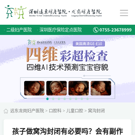
·
二级妇产医院
·
深圳医疗保险定点医院
远东龙岗妇产医院
>
口腔科
>
儿童口腔
>
窝沟封闭
孩子做窝沟封闭有必要吗？会有副作