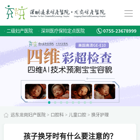
·
二级妇产医院
·
深圳医疗保险定点医院
远东龙岗妇产医院
>
口腔科
>
儿童口腔
>
换牙护理
孩子换牙时有什么要注意的？