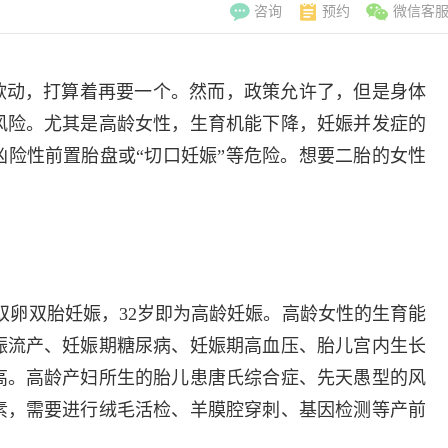
咨询
预约
微信客
欲动，打算着再要一个。然而，政策允许了，但是身体
风险。尤其是高龄女性，生育机能下降，妊娠并发症的
险性前置胎盘或“切口妊娠”等危险。想要二胎的女性
;双卵双胎妊娠，32岁即为高龄妊娠。高龄女性的生育能
娠流产、妊娠期糖尿病、妊娠期高血压、胎儿宫内生长
高。高龄产妇所生的胎儿患唐氏综合症、先天愚型的风
李翠玲
副主
素，需要进行绒毛活检、羊膜腔穿刺、基因检测等产前
擅长：妇科常见