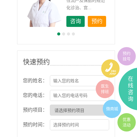
如顽
性流产及保胎的规范
化诊治、宫...
约
咨询
预约
预约
挂号
快速预约
在
您的姓名：
线
医生
排班
咨
您的电话：
询
微商城
预约项目：
优惠
预约时间：
活动