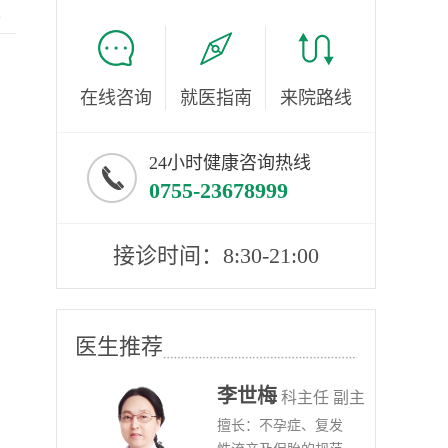
服
在线咨询
就医指南
来院路线
24小时健康咨询热线
0755-23678999
接诊时间：8:30-21:00
医生推荐
李世梅
任医师
科主任 副主
病、
擅长：不孕症、复发
任医师