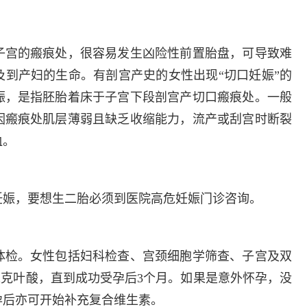
多发病的诊治，
固性阴道炎...
咨询
预
子宫的瘢痕处，很容易发生凶险性前置胎盘，可导致难
到产妇的生命。有剖宫产史的女性出现“切口妊娠”的
娠，是指胚胎着床于子宫下段剖宫产切口瘢痕处。一般
因瘢痕处肌层薄弱且缺乏收缩能力，流产或刮宫时断裂
血。
妊娠，要想生二胎必须到医院高危妊娠门诊咨询。
体检。女性包括妇科检查、宫颈细胞学筛查、子宫及双
4毫克叶酸，直到成功受孕后3个月。如果是意外怀孕，没
孕后亦可开始补充复合维生素。