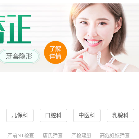
儿保科
口腔科
中医科
乳腺科
产前NT检查
唐氏筛查
产检建册
高危妊娠筛查