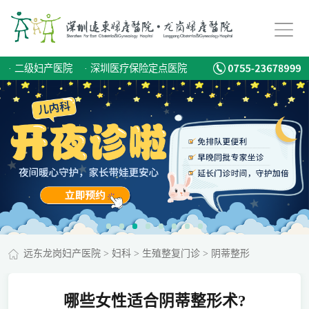
·
二级妇产医院
·
深圳医疗保险定点医院
远东龙岗妇产医院
>
妇科
>
生殖整复门诊
>
阴蒂整形
哪些女性适合阴蒂整形术?