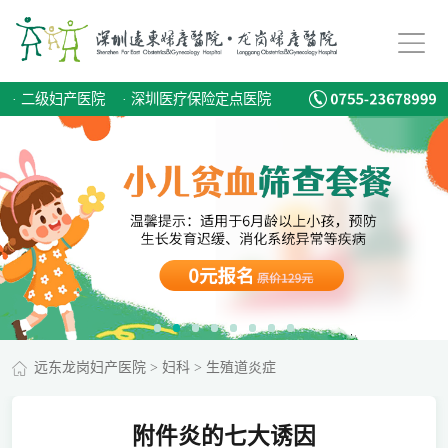
·
二级妇产医院
·
深圳医疗保险定点医院
远东龙岗妇产医院
>
妇科
>
生殖道炎症
附件炎的七大诱因