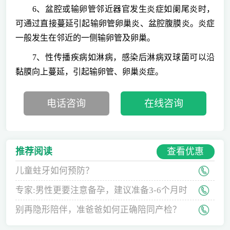
6、盆腔或输卵管邻近器官发生炎症如阑尾炎时，
可通过直接蔓延引起输卵管卵巢炎、盆腔腹膜炎。炎症
一般发生在邻近的一侧输卵管及卵巢。
7、性传播疾病如淋病，感染后淋病双球菌可以沿
黏膜向上蔓延，引起输卵管、卵巢炎症。
电话咨询
在线咨询
查看优惠
推荐阅读
儿童蛀牙如何预防？
专家:男性更要注意备孕，建议准备3-6个月时
间
别再隐形陪伴，准爸爸如何正确陪同产检？