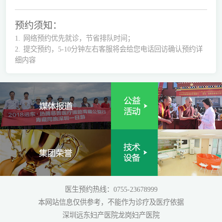
预约须知：
1.
网络预约优先就诊，节省排队时间；
2.
提交预约，5-10分钟左右客服将会给您电话回访确认预约详
细内容
医生预约热线：0755-23678999
本网站信息仅供参考，不能作为诊疗及医疗依据
深圳远东妇产医院龙岗妇产医院