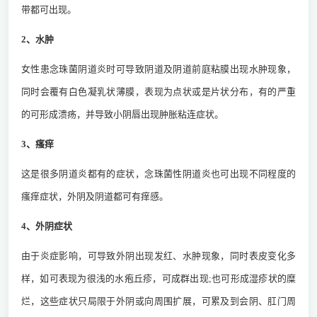
带都可出现。
2、水肿
女性患念珠菌阴道炎时可导致阴道及阴道前庭粘膜出现水肿现象，
同时会覆有白色凝乳状薄膜，表现为点状或是片状分布，有的严重
的可形成溃疡，并导致小阴唇出现肿胀粘连症状。
3、瘙痒
这是很多阴道炎都有的症状，念珠菌性阴道炎也可出现不同程度的
瘙痒症状，外阴及阴道都可有痒感。
4、外阴症状
由于炎症影响，可导致外阴出现发红、水肿现象，同时表皮变化多
样，如可表现为很浅的水疱丘疹，可成群出现;也可形成湿疹状的糜
烂，这些症状只局限于外阴或向周围扩展，可累及到会阴、肛门周