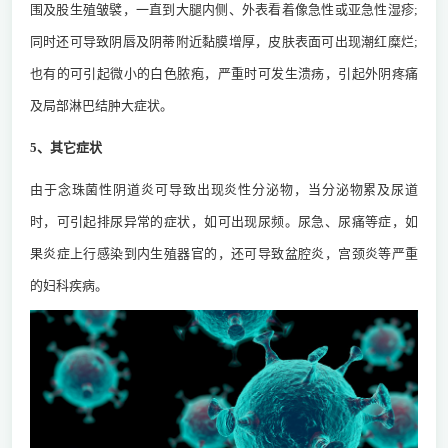
围及股生殖皱襞，一直到大腿内侧、外表看着像急性或亚急性湿疹;
同时还可导致阴唇及阴蒂附近黏膜增厚，皮肤表面可出现潮红糜烂;
也有的可引起微小的白色脓疱，严重时可发生溃疡，引起外阴疼痛
及局部淋巴结肿大症状。
5、其它症状
由于念珠菌性阴道炎可导致出现炎性分泌物，当分泌物累及尿道
时，可引起排尿异常的症状，如可出现尿频。尿急、尿痛等症，如
果炎症上行感染到内生殖器官的，还可导致盆腔炎，宫颈炎等严重
的妇科疾病。