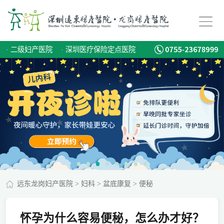
·
二级妇产医院
·
深圳医疗保险定点医院
远东龙岗妇产医院
>
妇科
>
盆底康复
>
便秘
怀孕为什么容易便秘，怎么办才好？