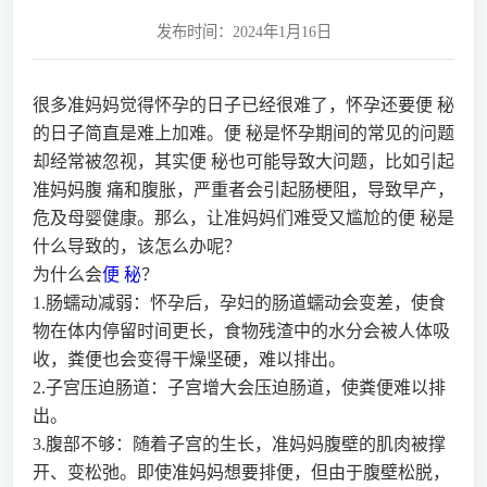
发布时间：2024年1月16日
很多准妈妈觉得怀孕的日子已经很难了，怀孕还要便 秘
的日子简直是难上加难。便 秘是怀孕期间的常见的问题
却经常被忽视，其实便 秘也可能导致大问题，比如引起
准妈妈腹 痛和腹胀，严重者会引起肠梗阻，导致早产，
危及母婴健康。那么，让准妈妈们难受又尴尬的便 秘是
什么导致的，该怎么办呢？
为什么会
便 秘
？
1.肠蠕动减弱：怀孕后，孕妇的肠道蠕动会变差，使食
物在体内停留时间更长，食物残渣中的水分会被人体吸
收，粪便也会变得干燥坚硬，难以排出。
2.子宫压迫肠道：子宫增大会压迫肠道，使粪便难以排
出。
3.腹部不够：随着子宫的生长，准妈妈腹壁的肌肉被撑
开、变松弛。即使准妈妈想要排便，但由于腹壁松脱，